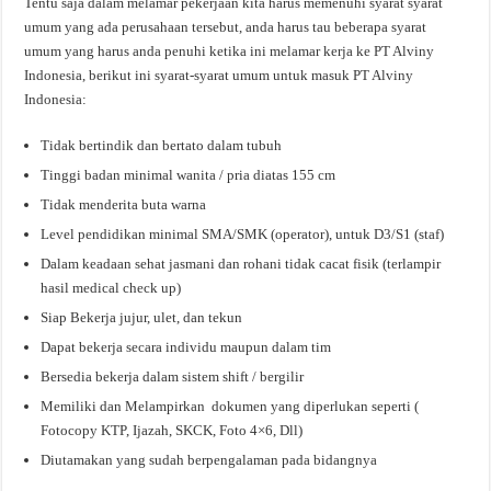
Tentu saja dalam melamar pekerjaan kita harus memenuhi syarat syarat
umum yang ada perusahaan tersebut, anda harus tau beberapa syarat
umum yang harus anda penuhi ketika ini melamar kerja ke PT Alviny
Indonesia, berikut ini syarat-syarat umum untuk masuk PT Alviny
Indonesia:
Tidak bertindik dan bertato dalam tubuh
Tinggi badan minimal wanita / pria diatas 155 cm
Tidak menderita buta warna
Level pendidikan minimal SMA/SMK (operator), untuk D3/S1 (staf)
Dalam keadaan sehat jasmani dan rohani tidak cacat fisik (terlampir
hasil medical check up)
Siap Bekerja jujur, ulet, dan tekun
Dapat bekerja secara individu maupun dalam tim
Bersedia bekerja dalam sistem shift / bergilir
Memiliki dan Melampirkan dokumen yang diperlukan seperti (
Fotocopy KTP, Ijazah, SKCK, Foto 4×6, Dll)
Diutamakan yang sudah berpengalaman pada bidangnya