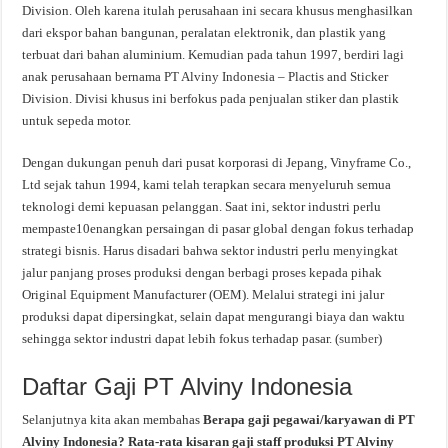
Division. Oleh karena itulah perusahaan ini secara khusus menghasilkan
dari ekspor bahan bangunan, peralatan elektronik, dan plastik yang
terbuat dari bahan aluminium. Kemudian pada tahun 1997, berdiri lagi
anak perusahaan bernama PT Alviny Indonesia – Plactis and Sticker
Division. Divisi khusus ini berfokus pada penjualan stiker dan plastik
untuk sepeda motor.
Dengan dukungan penuh dari pusat korporasi di Jepang, Vinyframe Co.,
Ltd sejak tahun 1994, kami telah terapkan secara menyeluruh semua
teknologi demi kepuasan pelanggan. Saat ini, sektor industri perlu
mempaste10enangkan persaingan di pasar global dengan fokus terhadap
strategi bisnis. Harus disadari bahwa sektor industri perlu menyingkat
jalur panjang proses produksi dengan berbagi proses kepada pihak
Original Equipment Manufacturer (OEM). Melalui strategi ini jalur
produksi dapat dipersingkat, selain dapat mengurangi biaya dan waktu
sehingga sektor industri dapat lebih fokus terhadap pasar. (
sumber
)
Daftar Gaji PT Alviny Indonesia
Selanjutnya kita akan membahas
Berapa gaji pegawai/karyawan di PT
Alviny Indonesia? Rata-rata kisaran gaji staff produksi PT Alviny