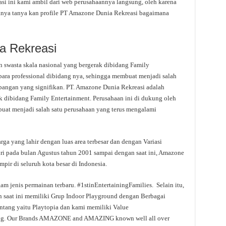
i ini kami ambil dari web perusahaannya langsung, oleh karena
rtanya tanya kan profile PT Amazone Dunia Rekreasi bagaimana
a Rekreasi
 swasta skala nasional yang bergerak dibidang Family
para professional dibidang nya, sehingga membuat menjadi salah
bangan yang signifikan. PT. Amazone Dunia Rekreasi adalah
k dibidang Family Entertainment. Perusahaan ini di dukung oleh
buat menjadi salah satu perusahaan yang terus mengalami
ga yang lahir dengan luas area terbesar dan dengan Variasi
iri pada bulan Agustus tahun 2001 sampai dengan saat ini, Amazone
mpir di seluruh kota besar di Indonesia.
m jenis permainan terbaru. #1stinEntertainingFamilies. Selain itu,
saat ini memiliki Grup Indoor Playground dengan Berbagai
ang yaitu Playtopia dan kami memiliki Value
ing. Our Brands AMAZONE and AMAZING known well all over