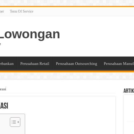
mer
Term Of Service
n Lowongan
e
erbankan
Perusahaan Retail
Perusahaan Outsourching
Perusahaan Manuf
easi
Artik
asi