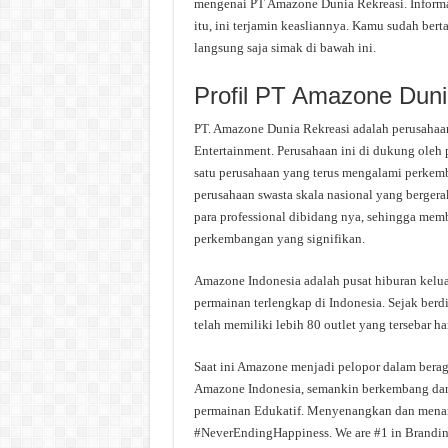
mengenai PT Amazone Dunia Rekreasi. Informas
itu, ini terjamin keasliannya. Kamu sudah be
langsung saja simak di bawah ini.
Profil PT Amazone Duni
PT. Amazone Dunia Rekreasi adalah perusahaan
Entertainment. Perusahaan ini di dukung oleh 
satu perusahaan yang terus mengalami perkem
perusahaan swasta skala nasional yang bergera
para professional dibidang nya, sehingga mem
perkembangan yang signifikan.
Amazone Indonesia adalah pusat hiburan keluar
permainan terlengkap di Indonesia. Sejak berd
telah memiliki lebih 80 outlet yang tersebar ha
Saat ini Amazone menjadi pelopor dalam beraga
Amazone Indonesia, semankin berkembang dan 
permainan Edukatif. Menyenangkan dan menant
#NeverEndingHappiness. We are #1 in Brand