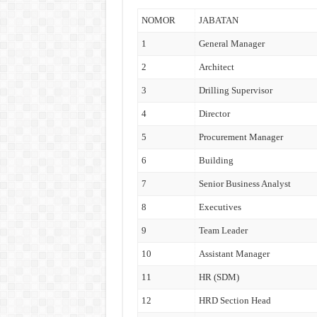
NOMOR
JABATAN
1
General Manager
2
Architect
3
Drilling Supervisor
4
Director
5
Procurement Manager
6
Building
7
Senior Business Analyst
8
Executives
9
Team Leader
10
Assistant Manager
11
HR (SDM)
12
HRD Section Head