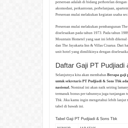
perseroan adalah di bidang perhotelan dengan s
akomodasi, perkantoran, perbelanjaan, aparteme
Perseroan mulai melakukan kegiatan usaha sec
Perseroan mulai melakukan pembangunan The J
diselesaikan pada tahun 1973. Pada tahun 198
Mountain Hometel yang saat ini lebih dikenal
dan The Jayakarta Inn & Villas Cisarua. Dari
unit hotel yang dimilikinya dengan diselesaik
Daftar Gaji PT Pudjiadi
Selanjutnya kita akan membahas
Berapa gaji 
untuk sekretaris PT Pudjiadi & Sons Tbk ada
nasional.
Nominal ini akan naik seiring laman
termasuk bonus per tahunnya juga tunjangan tu
Tbk. Jika kamu ingin mengetahui lebih lanjut 
tabel di bawah ini.
Tabel Gaji PT Pudjiadi & Sons Tbk