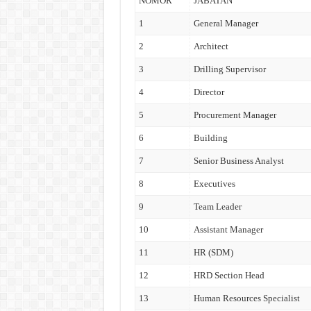
NOMOR
JABATAN
1
General Manager
2
Architect
3
Drilling Supervisor
4
Director
5
Procurement Manager
6
Building
7
Senior Business Analyst
8
Executives
9
Team Leader
10
Assistant Manager
11
HR (SDM)
12
HRD Section Head
13
Human Resources Specialist