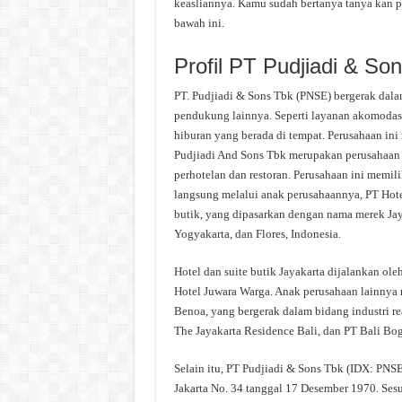
keasliannya. Kamu sudah bertanya tanya kan p
bawah ini.
Profil PT Pudjiadi & So
PT. Pudjiadi & Sons Tbk (PNSE) bergerak dalam 
pendukung lainnya. Seperti layanan akomodasi, 
hiburan yang berada di tempat. Perusahaan ini
Pudjiadi And Sons Tbk merupakan perusahaan y
perhotelan dan restoran. Perusahaan ini memili
langsung melalui anak perusahaannya, PT Hotel
butik, yang dipasarkan dengan nama merek Jaya
Yogyakarta, dan Flores, Indonesia.
Hotel dan suite butik Jayakarta dijalankan ole
Hotel Juwara Warga. Anak perusahaan lainnya m
Benoa, yang bergerak dalam bidang industri r
The Jayakarta Residence Bali, dan PT Bali Bo
Selain itu, PT Pudjiadi & Sons Tbk (IDX: PNSE)
Jakarta No. 34 tanggal 17 Desember 1970. Sesu