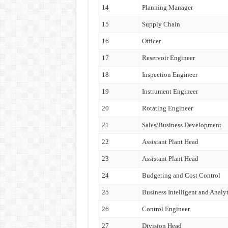
14
Planning Manager
15
Supply Chain
16
Officer
17
Reservoir Engineer
18
Inspection Engineer
19
Instrument Engineer
20
Rotating Engineer
21
Sales/Business Development
22
Assistant Plant Head
23
Assistant Plant Head
24
Budgeting and Cost Control
25
Business Intelligent and Analyt
26
Control Engineer
27
Division Head