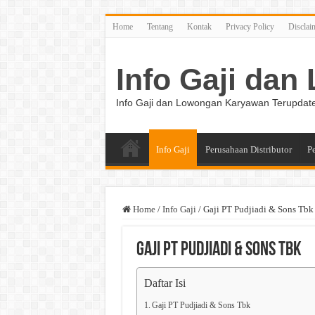
Home
Tentang
Kontak
Privacy Policy
Disclai
Info Gaji da
Info Gaji dan Lowongan Karyawan Terupdat
Info Gaji
Perusahaan Distributor
P
Home
/
Info Gaji
/
Gaji PT Pudjiadi & Sons Tbk
Gaji PT Pudjiadi & Sons Tbk
Daftar Isi
Gaji PT Pudjiadi & Sons Tbk