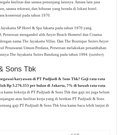
egala fasilitas dan sarana penunjang lainnya. Antara lain jasa
n, sarana rekreasi, dan hiburan yang berada di lokasi hotel.
ara komersial pada tahun 1970.
ayakarta SP Hotel & Spa Jakarta pada tahun 1970 yang
9, Perseroan mengambil alih Anyer Beach Hometel dan Cisarua
 dengan nama The Jayakarta Villas. Dan The Boutique Suites Anyer
 hasil Penawaran Umum Perdana, Perseroan melakukan penambahan
annya The Jayakarta Suites Bandung pada tahun 1994. (
sumber
)
 & Sons Tbk
pegawai/karyawan di PT Pudjiadi & Sons Tbk? Gaji rata-rata
lah Rp 5.276.353 per bulan di Jakarta, 7% di bawah rata-rata
ya kamu bekerja di PT Pudjiadi & Sons Tbk dan gaji ini juga belum
njangan atau fasilitas kerja yang di berikan PT Pudjiadi & Sons
tentang gaji PT Pudjiadi & Sons Tbk bisa kamu baca lebih lanjut di