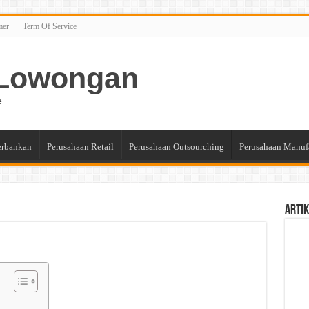
mer
Term Of Service
n Lowongan
e
erbankan
Perusahaan Retail
Perusahaan Outsourching
Perusahaan Manuf
Artik