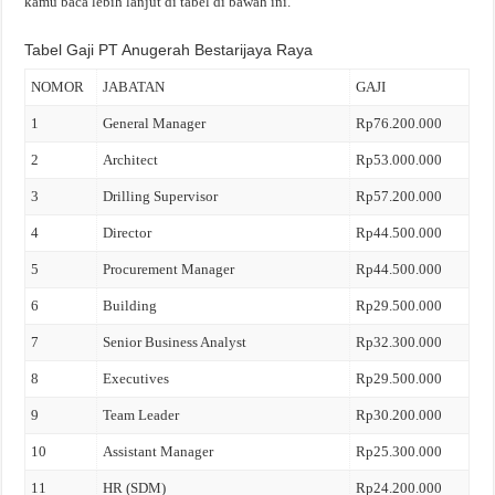
kamu baca lebih lanjut di tabel di bawah ini.
Tabel Gaji PT Anugerah Bestarijaya Raya
NOMOR
JABATAN
GAJI
1
General Manager
Rp76.200.000
2
Architect
Rp53.000.000
3
Drilling Supervisor
Rp57.200.000
4
Director
Rp44.500.000
5
Procurement Manager
Rp44.500.000
6
Building
Rp29.500.000
7
Senior Business Analyst
Rp32.300.000
8
Executives
Rp29.500.000
9
Team Leader
Rp30.200.000
10
Assistant Manager
Rp25.300.000
11
HR (SDM)
Rp24.200.000