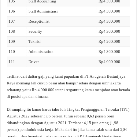
105
Staff Accounting
Rp4.300.000
106
Staff Administrasi
Rp4.300.000
107
Receptionist
Rp4.300.000
108
Security
Rp4.300.000
109
Teknisi
Rp4.200.000
110
Administration
Rp4.300.000
111
Driver
Rp4.000.000
Terlihat dari daftar gaji yang kami paparkan di PT Anugerah Bestarijaya
Raya memang lah cukup besar atau hampir setara dengan umr jakarta
sekarang yaitu Rp 4.900.000 tetapi tergantung kamu menjabat atau berada
di posisi apa dan dimana.
Di samping itu kamu harus tahu loh Tingkat Pengangguran Terbuka (TPT)
Agustus 2022 sebesar 5,86 persen, turun sebesar 0,63 persen poin
dibandingkan dengan Agustus 2021. Terdapat 4,15 juta orang (1,98
persen) penduduk usia kerja. Maka dari itu jika kamu salah satu dari 5,86
tersebut dan berminat melamar pekerjaan di PT Anugerah Bestarijaya