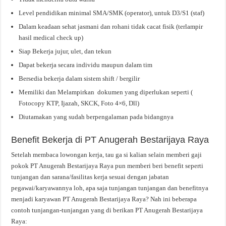
Level pendidikan minimal SMA/SMK (operator), untuk D3/S1 (staf)
Dalam keadaan sehat jasmani dan rohani tidak cacat fisik (terlampir
hasil medical check up)
Siap Bekerja jujur, ulet, dan tekun
Dapat bekerja secara individu maupun dalam tim
Bersedia bekerja dalam sistem shift / bergilir
Memiliki dan Melampirkan dokumen yang diperlukan seperti (
Fotocopy KTP, Ijazah, SKCK, Foto 4×6, Dll)
Diutamakan yang sudah berpengalaman pada bidangnya
Benefit Bekerja di PT Anugerah Bestarijaya Raya
Setelah membaca lowongan kerja, tau ga si kalian selain memberi gaji
pokok PT Anugerah Bestarijaya Raya pun memberi beri benefit seperti
tunjangan dan sarana/fasilitas kerja sesuai dengan jabatan
pegawai/karyawannya loh, apa saja tunjangan tunjangan dan benefitnya
menjadi karyawan PT Anugerah Bestarijaya Raya? Nah ini beberapa
contoh tunjangan-tunjangan yang di berikan PT Anugerah Bestarijaya
Raya: