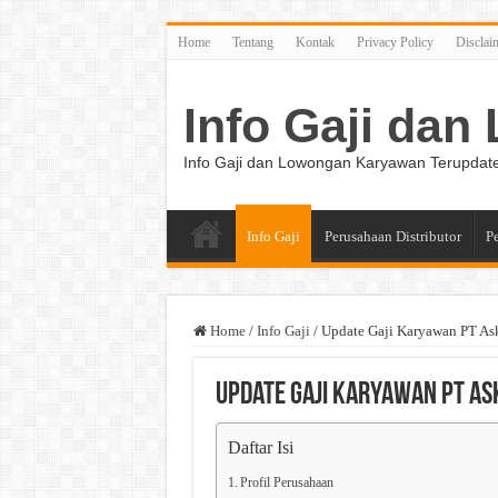
Home
Tentang
Kontak
Privacy Policy
Disclai
Info Gaji da
Info Gaji dan Lowongan Karyawan Terupdat
Info Gaji
Perusahaan Distributor
P
Home
/
Info Gaji
/
Update Gaji Karyawan PT Ask
Update Gaji Karyawan PT As
Daftar Isi
Profil Perusahaan