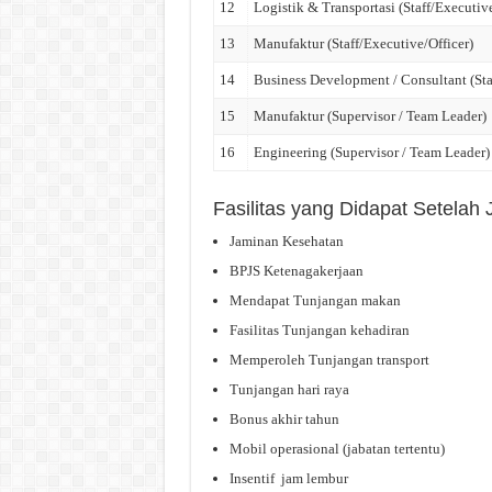
12
Logistik & Transportasi (Staff/Executive
13
Manufaktur (Staff/Executive/Officer)
14
Business Development / Consultant (Sta
15
Manufaktur (Supervisor / Team Leader)
16
Engineering (Supervisor / Team Leader)
Fasilitas yang Didapat Setelah
Jaminan Kesehatan
BPJS Ketenagakerjaan
Mendapat Tunjangan makan
Fasilitas Tunjangan kehadiran
Memperoleh Tunjangan transport
Tunjangan hari raya
Bonus akhir tahun
Mobil operasional (jabatan tertentu)
Insentif jam lembur