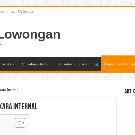
mer
Term Of Service
n Lowongan
e
erbankan
Perusahaan Retail
Perusahaan Outsourching
Perusahaan Manuf
ara Internal
Artik
kara Internal