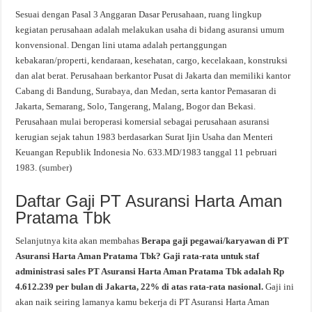
Sesuai dengan Pasal 3 Anggaran Dasar Perusahaan, ruang lingkup
kegiatan perusahaan adalah melakukan usaha di bidang asuransi umum
konvensional. Dengan lini utama adalah pertanggungan
kebakaran/properti, kendaraan, kesehatan, cargo, kecelakaan, konstruksi
dan alat berat. Perusahaan berkantor Pusat di Jakarta dan memiliki kantor
Cabang di Bandung, Surabaya, dan Medan, serta kantor Pemasaran di
Jakarta, Semarang, Solo, Tangerang, Malang, Bogor dan Bekasi.
Perusahaan mulai beroperasi komersial sebagai perusahaan asuransi
kerugian sejak tahun 1983 berdasarkan Surat Ijin Usaha dan Menteri
Keuangan Republik Indonesia No. 633.MD/1983 tanggal 11 pebruari
1983. (
sumber
)
Daftar Gaji PT Asuransi Harta Aman
Pratama Tbk
Selanjutnya kita akan membahas
Berapa gaji pegawai/karyawan di PT
Asuransi Harta Aman Pratama Tbk? Gaji rata-rata untuk staf
administrasi sales PT Asuransi Harta Aman Pratama Tbk adalah Rp
4.612.239 per bulan di Jakarta, 22% di atas rata-rata nasional.
Gaji ini
akan naik seiring lamanya kamu bekerja di PT Asuransi Harta Aman