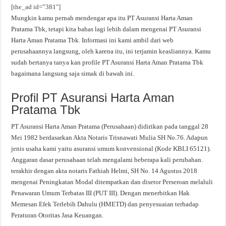
[the_ad id=”381″]
Mungkin kamu pernah mendengar apa itu PT Asuransi Harta Aman
Pratama Tbk, tetapi kita bahas lagi lebih dalam mengenai PT Asuransi
Harta Aman Pratama Tbk. Informasi ini kami ambil dari web
perusahaannya langsung, oleh karena itu, ini terjamin keasliannya. Kamu
sudah bertanya tanya kan profile PT Asuransi Harta Aman Pratama Tbk
bagaimana langsung saja simak di bawah ini.
Profil PT Asuransi Harta Aman
Pratama Tbk
PT Asuransi Harta Aman Pratama (Perusahaan) didirikan pada tanggal 28
Mei 1982 berdasarkan Akta Notaris Trisnawati Mulia SH No.76. Adapun
jenis usaha kami yaitu asuransi umum konvensional (Kode KBLI 65121).
Anggaran dasar perusahaan telah mengalami beberapa kali perubahan.
terakhir dengan akta notaris Fathiah Helmi, SH No. 14 Agustus 2018
mengenai Peningkatan Modal ditempatkan dan disetor Perseroan melaluli
Penawaran Umum Terbatas III (PUT III). Dengan menerbitkan Hak
Memesan Efek Terlebih Dahulu (HMETD) dan penyesuaian terhadap
Peraturan Otoritas Jasa Keuangan.