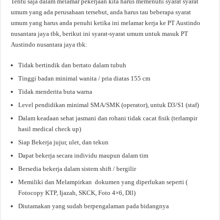
Tentu saja dalam melamar pekerjaan kita harus memenuhi syarat syarat
umum yang ada perusahaan tersebut, anda harus tau beberapa syarat
umum yang harus anda penuhi ketika ini melamar kerja ke PT Austindo
nusantara jaya tbk, berikut ini syarat-syarat umum untuk masuk PT
Austindo nusantara jaya tbk:
Tidak bertindik dan bertato dalam tubuh
Tinggi badan minimal wanita / pria diatas 155 cm
Tidak menderita buta warna
Level pendidikan minimal SMA/SMK (operator), untuk D3/S1 (staf)
Dalam keadaan sehat jasmani dan rohani tidak cacat fisik (terlampir
hasil medical check up)
Siap Bekerja jujur, ulet, dan tekun
Dapat bekerja secara individu maupun dalam tim
Bersedia bekerja dalam sistem shift / bergilir
Memiliki dan Melampirkan dokumen yang diperlukan seperti (
Fotocopy KTP, Ijazah, SKCK, Foto 4×6, Dll)
Diutamakan yang sudah berpengalaman pada bidangnya