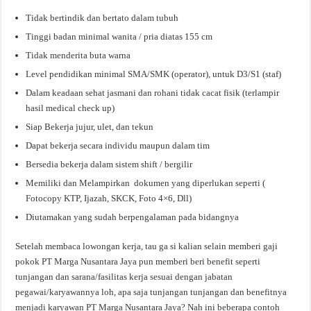
Tidak bertindik dan bertato dalam tubuh
Tinggi badan minimal wanita / pria diatas 155 cm
Tidak menderita buta warna
Level pendidikan minimal SMA/SMK (operator), untuk D3/S1 (staf)
Dalam keadaan sehat jasmani dan rohani tidak cacat fisik (terlampir
hasil medical check up)
Siap Bekerja jujur, ulet, dan tekun
Dapat bekerja secara individu maupun dalam tim
Bersedia bekerja dalam sistem shift / bergilir
Memiliki dan Melampirkan dokumen yang diperlukan seperti (
Fotocopy KTP, Ijazah, SKCK, Foto 4×6, Dll)
Diutamakan yang sudah berpengalaman pada bidangnya
Setelah membaca lowongan kerja, tau ga si kalian selain memberi gaji
pokok PT Marga Nusantara Jaya pun memberi beri benefit seperti
tunjangan dan sarana/fasilitas kerja sesuai dengan jabatan
pegawai/karyawannya loh, apa saja tunjangan tunjangan dan benefitnya
menjadi karyawan PT Marga Nusantara Jaya? Nah ini beberapa contoh