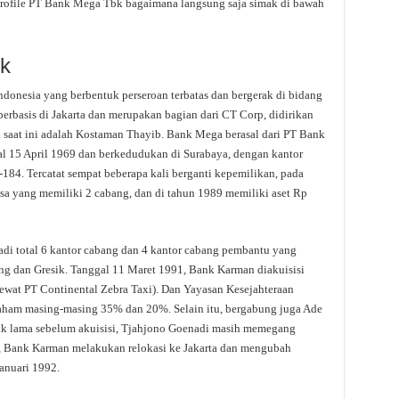
profile PT Bank Mega Tbk bagaimana langsung saja simak di bawah
k
onesia yang berbentuk perseroan terbatas dan bergerak di bidang
berbasis di Jakarta dan merupakan bagian dari CT Corp, didirikan
a saat ini adalah Kostaman Thayib. Bank Mega berasal dari PT Bank
l 15 April 1969 dan berkedudukan di Surabaya, dengan kantor
184. Tercatat sempat beberapa kali berganti kepemilikan, pada
a yang memiliki 2 cabang, dan di tahun 1989 memiliki aset Rp
di total 6 kantor cabang dan 4 kantor cabang pembantu yang
lang dan Gresik. Tanggal 11 Maret 1991, Bank Karman diakuisisi
lewat PT Continental Zebra Taxi). Dan Yayasan Kesejahteraan
ham masing-masing 35% dan 20%. Selain itu, bergabung juga Ade
ik lama sebelum akuisisi, Tjahjono Goenadi masih memegang
i, Bank Karman melakukan relokasi ke Jakarta dan mengubah
anuari 1992.