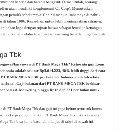
nurunan kinerja dan hampir bangkrut. Di saat itulah, seorang
mudian akan memiliki konglomerasi CT Corp). Memutuskan
angan pemilik sebelumnya. Chairul menjual sahamnya di pabrik
tu di tahun 1996. Kemudian, untuk lebih meningkatkan citranya,
erubahan logo dengan tujuan bahwa sebagai lembaga keuangan
udah dikenal melalui logo perusahaan yang baru dan juga berubah
ega Tbk
 pegawai/karyawan di PT Bank Mega Tbk? Rata-rata gaji Loan
nesia adalah sekitar Rp5.614.223, 48% lebih tinggi dari rata-
cer PT BANK MEGA TBK per bulan di Indonesia adalah sekitar
ata nasional. Gaji bulanan dari PT BANK MEGA TBK berkisar
Staf Sales & Marketing hingga Rp16.826.231 per bulan untuk
rja di PT Bank Mega Tbk dan gaji ini juga belum termasuk bonus
silitas kerja yang di berikan PT Bank Mega Tbk. Jika kamu ingin
Mega Tbk bisa kamu baca lebih lanjut di tabel di bawah ini.