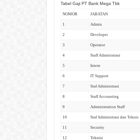
Tabel Gaji PT Bank Mega Tbk
NOMOR
JABATAN
1
Admin
2
Developer
3
Operator
4
Staff Administrasi
5
Intern
6
IT Support
7
Staf Administrasi
8
Staff Accounting
9
Administration Staff
10
Staf Administrasi dan Teknis
11
Security
12
Teknisi