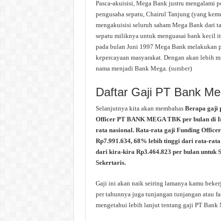
Pasca-akuisisi, Mega Bank justru mengalami pe
pengusaha sepatu, Chairul Tanjung (yang ke
mengakuisisi seluruh saham Mega Bank dari t
sepatu miliknya untuk menguasai bank kecil i
pada bulan Juni 1997 Mega Bank melakukan p
kepercayaan masyarakat. Dengan akan lebih m
nama menjadi Bank Mega. (
sumber
)
Daftar Gaji PT Bank M
Selanjutnya kita akan membahas
Berapa gaji
Officer PT BANK MEGA TBK per bulan di Indo
rata nasional. Rata-rata gaji Funding Offi
Rp7.991.634, 68% lebih tinggi dari rata-r
dari kira-kira Rp3.464.823 per bulan untuk 
Sekertaris.
Gaji ini akan naik seiring lamanya kamu beke
per tahunnya juga tunjangan tunjangan atau fa
mengetahui lebih lanjut tentang gaji PT Bank 