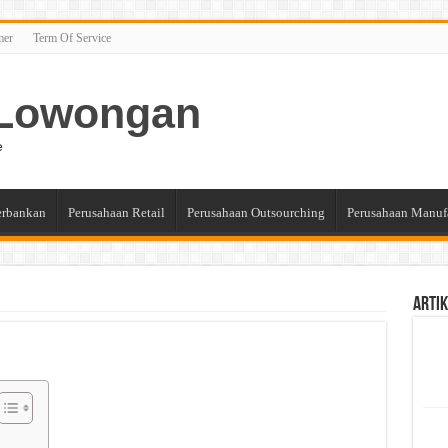
mer
Term Of Service
n Lowongan
e
erbankan
Perusahaan Retail
Perusahaan Outsourching
Perusahaan Manuf
Artik