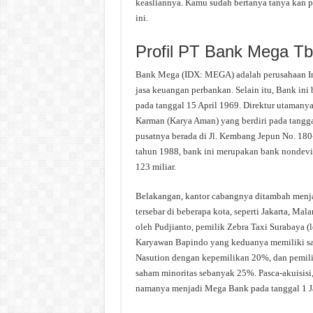
keasliannya. Kamu sudah bertanya tanya kan 
ini.
Profil PT Bank Mega Tb
Bank Mega (IDX: MEGA) adalah perusahaan Ind
jasa keuangan perbankan. Selain itu, Bank ini 
pada tanggal 15 April 1969. Direktur utamany
Karman (Karya Aman) yang berdiri pada tangga
pusatnya berada di Jl. Kembang Jepun No. 180-
tahun 1988, bank ini merupakan bank nondevis
123 miliar.
Belakangan, kantor cabangnya ditambah menja
tersebar di beberapa kota, seperti Jakarta, Ma
oleh Pudjianto, pemilik Zebra Taxi Surabaya (
Karyawan Bapindo yang keduanya memiliki sa
Nasution dengan kepemilikan 20%, dan pemil
saham minoritas sebanyak 25%. Pasca-akuisis
namanya menjadi Mega Bank pada tanggal 1 J