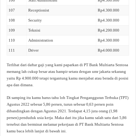
106
Staff Administrasi
Rp4.300.000
107
Receptionist
Rp4.300.000
108
Security
Rp4.300.000
109
Teknisi
Rp4.200.000
110
Administration
Rp4.300.000
111
Driver
Rp4.000.000
Terlihat dari daftar gaji yang kami paparkan di PT Bank Multiarta Sentosa
memang lah cukup besar atau hampir setara dengan umr jakarta sekarang
yaitu Rp 4.900.000 tetapi tergantung kamu menjabat atau berada di posisi
apa dan dimana.
Di samping itu kamu harus tahu loh Tingkat Pengangguran Terbuka (TPT)
Agustus 2022 sebesar 5,86 persen, turun sebesar 0,63 persen poin
dibandingkan dengan Agustus 2021. Terdapat 4,15 juta orang (1,98
persen) penduduk usia kerja. Maka dari itu jika kamu salah satu dari 5,86
tersebut dan berminat melamar pekerjaan di PT Bank Multiarta Sentosa
kamu baca lebih lanjut di bawah ini.