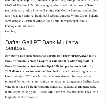
dari tabungan, deposito, pinjaman kepemilikan, serta jaringan ATM Bank
MAS, ALTO, dan ATM Prima yang tersebar di seluruh Indonesia. Serta
menyediakan produk Internet Banking dan Mobile Banking, dan produk
jasa keuangan lainnya. Bank MAS sebagai anggota Wings Group, bekerja
sama dengan ekosistem Wings Group untuk mempercepat inklusi
keuangan di Indonesia.
(
sumber
)
Daftar Gaji PT Bank Multiarta
Sentosa
Berikutnya kita akan membahas
Berapa gaji pegawai/karyawan di PT
Bank Multiarta Sentosa? Gaji rata-rata untuk relationship staff PT
Bank Multiarta Sentosa adalah Rp 4.836.145 per bulan di Jakarta,
26% di atas rata-rata nasional.
Nominal ini akan naik seiring lamanya
kamu bekerja di PT Bank Multiarta Sentosa dan gaji ini juga belum
termasuk bonus per tahunnya juga tunjangan tunjangan atau fasilitas kerja
yang di berikan PT Bank Multiarta Sentosa. Jika kamu ingin mengetahui
lebih lanjut tentang gaji PT Bank Multiarta Sentosa bisa kamu baca lebih
lanjut di tabel di bawah ini.