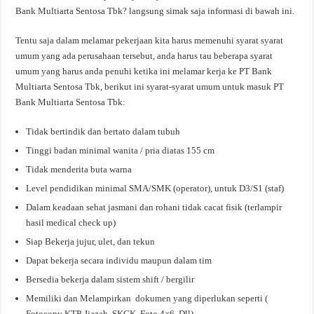
Bank Multiarta Sentosa Tbk? langsung simak saja informasi di bawah ini.
Tentu saja dalam melamar pekerjaan kita harus memenuhi syarat syarat
umum yang ada perusahaan tersebut, anda harus tau beberapa syarat
umum yang harus anda penuhi ketika ini melamar kerja ke PT Bank
Multiarta Sentosa Tbk, berikut ini syarat-syarat umum untuk masuk PT
Bank Multiarta Sentosa Tbk:
Tidak bertindik dan bertato dalam tubuh
Tinggi badan minimal wanita / pria diatas 155 cm
Tidak menderita buta warna
Level pendidikan minimal SMA/SMK (operator), untuk D3/S1 (staf)
Dalam keadaan sehat jasmani dan rohani tidak cacat fisik (terlampir
hasil medical check up)
Siap Bekerja jujur, ulet, dan tekun
Dapat bekerja secara individu maupun dalam tim
Bersedia bekerja dalam sistem shift / bergilir
Memiliki dan Melampirkan dokumen yang diperlukan seperti (
Fotocopy KTP, Ijazah, SKCK, Foto 4×6, Dll)