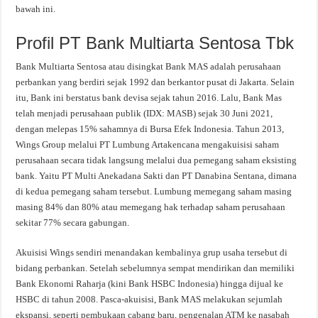
bawah ini.
Profil PT Bank Multiarta Sentosa Tbk
Bank Multiarta Sentosa atau disingkat Bank MAS adalah perusahaan
perbankan yang berdiri sejak 1992 dan berkantor pusat di Jakarta. Selain
itu, Bank ini berstatus bank devisa sejak tahun 2016. Lalu, Bank Mas
telah menjadi perusahaan publik (IDX: MASB) sejak 30 Juni 2021,
dengan melepas 15% sahamnya di Bursa Efek Indonesia. Tahun 2013,
Wings Group melalui PT Lumbung Artakencana mengakuisisi saham
perusahaan secara tidak langsung melalui dua pemegang saham eksisting
bank. Yaitu PT Multi Anekadana Sakti dan PT Danabina Sentana, dimana
di kedua pemegang saham tersebut. Lumbung memegang saham masing
masing 84% dan 80% atau memegang hak terhadap saham perusahaan
sekitar 77% secara gabungan.
Akuisisi Wings sendiri menandakan kembalinya grup usaha tersebut di
bidang perbankan. Setelah sebelumnya sempat mendirikan dan memiliki
Bank Ekonomi Raharja (kini Bank HSBC Indonesia) hingga dijual ke
HSBC di tahun 2008. Pasca-akuisisi, Bank MAS melakukan sejumlah
ekspansi, seperti pembukaan cabang baru, pengenalan ATM ke nasabah