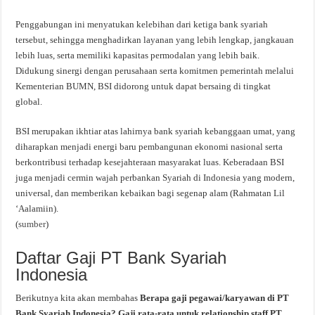
Penggabungan ini menyatukan kelebihan dari ketiga bank syariah
tersebut, sehingga menghadirkan layanan yang lebih lengkap, jangkauan
lebih luas, serta memiliki kapasitas permodalan yang lebih baik.
Didukung sinergi dengan perusahaan serta komitmen pemerintah melalui
Kementerian BUMN, BSI didorong untuk dapat bersaing di tingkat
global.
BSI merupakan ikhtiar atas lahirnya bank syariah kebanggaan umat, yang
diharapkan menjadi energi baru pembangunan ekonomi nasional serta
berkontribusi terhadap kesejahteraan masyarakat luas. Keberadaan BSI
juga menjadi cermin wajah perbankan Syariah di Indonesia yang modern,
universal, dan memberikan kebaikan bagi segenap alam (Rahmatan Lil
‘Aalamiin).
(
sumber
)
Daftar Gaji PT Bank Syariah
Indonesia
Berikutnya kita akan membahas
Berapa gaji pegawai/karyawan di PT
Bank Syariah Indonesia? Gaji rata-rata untuk relationship staff PT