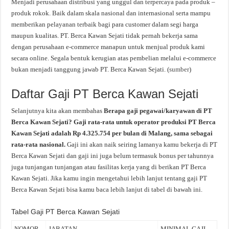
Menjadi perusahaan distribusi yang unggul dan terpercaya pada produk –
produk rokok. Baik dalam skala nasional dan internasional serta mampu
memberikan pelayanan terbaik bagi para customer dalam segi harga
maupun kualitas. PT. Berca Kawan Sejati tidak pernah bekerja sama
dengan perusahaan e-commerce manapun untuk menjual produk kami
secara online. Segala bentuk kerugian atas pembelian melalui e-commerce
bukan menjadi tanggung jawab PT. Berca Kawan Sejati. (
sumber
)
Daftar Gaji PT Berca Kawan Sejati
Selanjutnya kita akan membahas
Berapa gaji pegawai/karyawan di PT
Berca Kawan Sejati? Gaji rata-rata untuk operator produksi PT Berca
Kawan Sejati adalah Rp 4.325.754 per bulan di Malang, sama sebagai
rata-rata nasional.
Gaji ini akan naik seiring lamanya kamu bekerja di PT
Berca Kawan Sejati dan gaji ini juga belum termasuk bonus per tahunnya
juga tunjangan tunjangan atau fasilitas kerja yang di berikan PT Berca
Kawan Sejati. Jika kamu ingin mengetahui lebih lanjut tentang gaji PT
Berca Kawan Sejati bisa kamu baca lebih lanjut di tabel di bawah ini.
Tabel Gaji PT Berca Kawan Sejati
NOMOR
JABATAN
MINIMAL GAJI