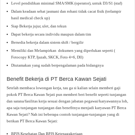
Level pendidikan minimal SMA/SMK (operator), untuk D3/S1 (staf)
Dalam keadaan sehat jasmani dan rohani tidak cacat fisik (terlampir
hasil medical check up)
Siap Bekerja jujur, ulet, dan tekun
Dapat bekerja secara individu maupun dalam tim
Bersedia bekerja dalam sistem shift / bergilir
Memiliki dan Melampirkan dokumen yang diperlukan seperti (
Fotocopy KTP, Ijazah, SKCK, Foto 4×6, Dll)
Diutamakan yang sudah berpengalaman pada bidangnya
Benefit Bekerja di PT Berca Kawan Sejati
Setelah membaca lowongan kerja, tau ga si kalian selain memberi gaji
pokok PT Berca Kawan Sejati pun memberi beri benefit seperti tunjangan
dan sarana/fasilitas kerja sesuai dengan jabatan pegawai/karyawannya loh,
apa saja tunjangan tunjangan dan benefitnya menjadi karyawan PT Berca
Kawan Sejati? Nah ini beberapa contoh tunjangan-tunjangan yang di
berikan PT Berca Kawan Sejati:
BPJS Kesehatan Dan BPJS Ketenagakerjaan