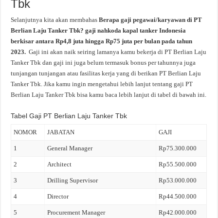
Tbk
Selanjutnya kita akan membahas
Berapa gaji pegawai/karyawan di PT
Berlian Laju Tanker Tbk? gaji nahkoda kapal tanker Indonesia
berkisar antara Rp4,8 juta hingga Rp75 juta per bulan pada tahun
2023.
Gaji ini akan naik seiring lamanya kamu bekerja di PT Berlian Laju
Tanker Tbk dan gaji ini juga belum termasuk bonus per tahunnya juga
tunjangan tunjangan atau fasilitas kerja yang di berikan PT Berlian Laju
Tanker Tbk. Jika kamu ingin mengetahui lebih lanjut tentang gaji PT
Berlian Laju Tanker Tbk bisa kamu baca lebih lanjut di tabel di bawah ini.
Tabel Gaji PT Berlian Laju Tanker Tbk
NOMOR
JABATAN
GAJI
1
General Manager
Rp75.300.000
2
Architect
Rp55.500.000
3
Drilling Supervisor
Rp53.000.000
4
Director
Rp44.500.000
5
Procurement Manager
Rp42.000.000