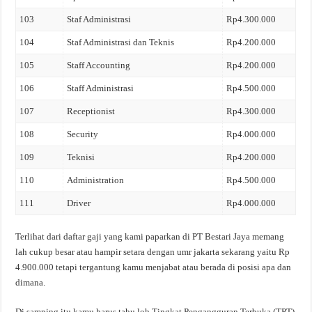
103
Staf Administrasi
Rp4.300.000
104
Staf Administrasi dan Teknis
Rp4.200.000
105
Staff Accounting
Rp4.200.000
106
Staff Administrasi
Rp4.500.000
107
Receptionist
Rp4.300.000
108
Security
Rp4.000.000
109
Teknisi
Rp4.200.000
110
Administration
Rp4.500.000
111
Driver
Rp4.000.000
Terlihat dari daftar gaji yang kami paparkan di PT Bestari Jaya memang
lah cukup besar atau hampir setara dengan umr jakarta sekarang yaitu Rp
4.900.000 tetapi tergantung kamu menjabat atau berada di posisi apa dan
dimana.
Di samping itu kamu harus tahu loh Tingkat Pengangguran Terbuka (TPT)