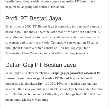
keasliannya. Kamu sudah bertanya tanya kan profile PT Bestari Jaya
bagaimana langsung saja simak di bawah ini.
Profil PT Bestari Jaya
Established in 2002, PT. Bestari Jaya, is a growing fashion retail company
based in Bali, Indonesia. Over the last decade, we have been continually
expanding our business to meet the needs and expectations of our loyal
consumers and society as a whole. Currently we are operating 33 stores
throughout Indonesia, which consist of Rip Curl Flagship, Shine
Accessories, Fleur, Palm Lagoon, and still expanding. (
sumber
)
Daftar Gaji PT Bestari Jaya
Selanjutnya kita akan membahas
Berapa gaji pegawai/karyawan di PT
Bestari Jaya?
Rata-rata gaji Creative PT. Bestari Jaya per bulan di
Indonesia adalah sekitar Rp4.119.330, 10% lebih rendah dari rata-rata
nasional. Rata-rata gaji bulanan dari PT. Bestari Jaya berkisar dari kira-kira
Rp1.894.759 per bulan untuk Office Boy/Girl hingga Rp10.000.000 per
bulan untuk Manager Marketing.