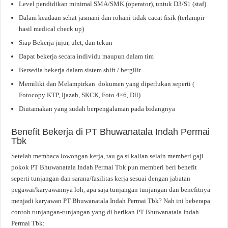
Level pendidikan minimal SMA/SMK (operator), untuk D3/S1 (staf)
Dalam keadaan sehat jasmani dan rohani tidak cacat fisik (terlampir
hasil medical check up)
Siap Bekerja jujur, ulet, dan tekun
Dapat bekerja secara individu maupun dalam tim
Bersedia bekerja dalam sistem shift / bergilir
Memiliki dan Melampirkan dokumen yang diperlukan seperti (
Fotocopy KTP, Ijazah, SKCK, Foto 4×6, Dll)
Diutamakan yang sudah berpengalaman pada bidangnya
Benefit Bekerja di PT Bhuwanatala Indah Permai
Tbk
Setelah membaca lowongan kerja, tau ga si kalian selain memberi gaji
pokok PT Bhuwanatala Indah Permai Tbk pun memberi beri benefit
seperti tunjangan dan sarana/fasilitas kerja sesuai dengan jabatan
pegawai/karyawannya loh, apa saja tunjangan tunjangan dan benefitnya
menjadi karyawan PT Bhuwanatala Indah Permai Tbk? Nah ini beberapa
contoh tunjangan-tunjangan yang di berikan PT Bhuwanatala Indah
Permai Tbk: