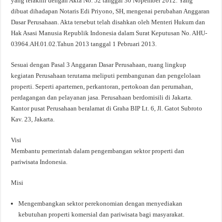
yang terakhir dengan Akta No. 52 tanggal 30 Nopember 2012. Yang
dibuat dihadapan Notaris Edi Priyono, SH, mengenai perubahan Anggaran
Dasar Perusahaan. Akta tersebut telah disahkan oleh Menteri Hukum dan
Hak Asasi Manusia Republik Indonesia dalam Surat Keputusan No. AHU-
03964.AH.01.02.Tahun 2013 tanggal 1 Pebruari 2013.
Sesuai dengan Pasal 3 Anggaran Dasar Perusahaan, ruang lingkup
kegiatan Perusahaan terutama meliputi pembangunan dan pengelolaan
properti. Seperti apartemen, perkantoran, pertokoan dan perumahan,
perdagangan dan pelayanan jasa. Perusahaan berdomisili di Jakarta.
Kantor pusat Perusahaan beralamat di Graha BIP Lt. 6, Jl. Gatot Subroto
Kav. 23, Jakarta.
Visi
Membantu pemerintah dalam pengembangan sektor properti dan
pariwisata Indonesia.
Misi
Mengembangkan sektor perekonomian dengan menyediakan
kebutuhan properti komersial dan pariwisata bagi masyarakat.