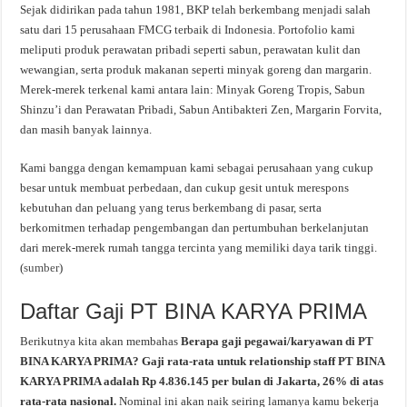
Sejak didirikan pada tahun 1981, BKP telah berkembang menjadi salah
satu dari 15 perusahaan FMCG terbaik di Indonesia. Portofolio kami
meliputi produk perawatan pribadi seperti sabun, perawatan kulit dan
wewangian, serta produk makanan seperti minyak goreng dan margarin.
Merek-merek terkenal kami antara lain: Minyak Goreng Tropis, Sabun
Shinzu’i dan Perawatan Pribadi, Sabun Antibakteri Zen, Margarin Forvita,
dan masih banyak lainnya.
Kami bangga dengan kemampuan kami sebagai perusahaan yang cukup
besar untuk membuat perbedaan, dan cukup gesit untuk merespons
kebutuhan dan peluang yang terus berkembang di pasar, serta
berkomitmen terhadap pengembangan dan pertumbuhan berkelanjutan
dari merek-merek rumah tangga tercinta yang memiliki daya tarik tinggi.
(
sumber
)
Daftar Gaji PT BINA KARYA PRIMA
Berikutnya kita akan membahas
Berapa gaji pegawai/karyawan di PT
BINA KARYA PRIMA? Gaji rata-rata untuk relationship staff PT BINA
KARYA PRIMA adalah Rp 4.836.145 per bulan di Jakarta, 26% di atas
rata-rata nasional.
Nominal ini akan naik seiring lamanya kamu bekerja