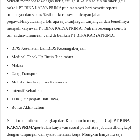
Setelah membaca lowongan kerja, tau ga si kalian selain memberi gaji
pokok PT BINA KARYA PRIMA pun memberi beri benefit seperti
tunjangan dan sarana/fasilitas kerja sesuai dengan jabatan
pegawai/karyawannya loh, apa saja tunjangan tunjangan dan benefitnya
menjadi karyawan PT BINA KARYA PRIMA? Nah ini beberapa contoh
tunjangan-tunjangan yang di berikan PT BINA KARYA PRIMA:
BPJS Kesehatan Dan BPJS Ketenagakerjaan
Medical Check Up Rutin Tiap tahun
Makan
Uang Transportasi
Mobil / Bus Jemputan Karyawan
Intensif Kehadiran
THR (Tunjangan Hari Raya)
Bonus Akhir Tahun
Nah, itulah informasi lengkap dari Rmhamm.lu mengenai
Gaji PT BINA
KARYA PRIMA
per bulan karyawan sesuai posisi atau jabatan dilengkapi
dengan tunjangan dan syarat melamar kerja. Mungkin hanya itu saja