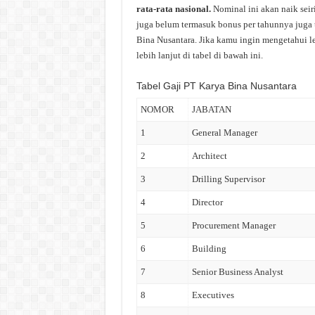
rata-rata nasional.
Nominal ini akan naik sei
juga belum termasuk bonus per tahunnya juga t
Bina Nusantara. Jika kamu ingin mengetahui le
lebih lanjut di tabel di bawah ini.
Tabel Gaji PT Karya Bina Nusantara
NOMOR
JABATAN
1
General Manager
2
Architect
3
Drilling Supervisor
4
Director
5
Procurement Manager
6
Building
7
Senior Business Analyst
8
Executives