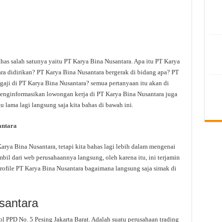
ahas salah satunya yaitu PT Karya Bina Nusantara. Apa itu PT Karya
a didirikan? PT Karya Bina Nusantara bergerak di bidang apa? PT
gaji di PT Karya Bina Nusantara? semua pertanyaan itu akan di
 menginformasikan lowongan kerja di PT Karya Bina Nusantara juga
u lama lagi langsung saja kita bahas di bawah ini.
antara
ya Bina Nusantara, tetapi kita bahas lagi lebih dalam mengenai
bil dari web perusahaannya langsung, oleh karena itu, ini terjamin
rofile PT Karya Bina Nusantara bagaimana langsung saja simak di
santara
ol PPD No. 5 Pesing Jakarta Barat. Adalah suatu perusahaan trading