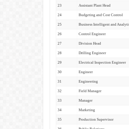
23
Assistant Plant Head
24
Budgeting and Cost Control
25
Business Intelligent and Analyti
26
Control Engineer
27
Division Head
28
Drilling Engineer
29
Electrical Inspection Engineer
30
Engineer
31
Engineering
32
Field Manager
33
Manager
34
Marketing
35
Production Supervisor
36
Public Relations