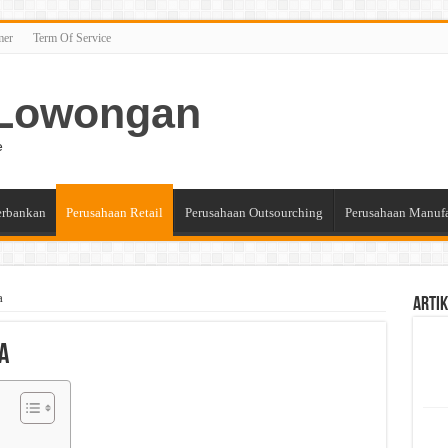
mer
Term Of Service
n Lowongan
e
erbankan
Perusahaan Retail
Perusahaan Outsourching
Perusahaan Manuf
a
Artik
a