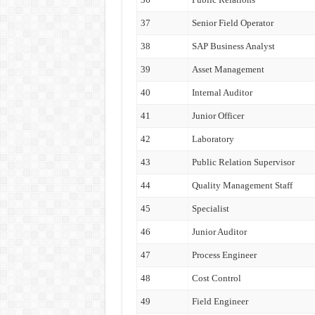
37
Senior Field Operator
38
SAP Business Analyst
39
Asset Management
40
Internal Auditor
41
Junior Officer
42
Laboratory
43
Public Relation Supervisor
44
Quality Management Staff
45
Specialist
46
Junior Auditor
47
Process Engineer
48
Cost Control
49
Field Engineer