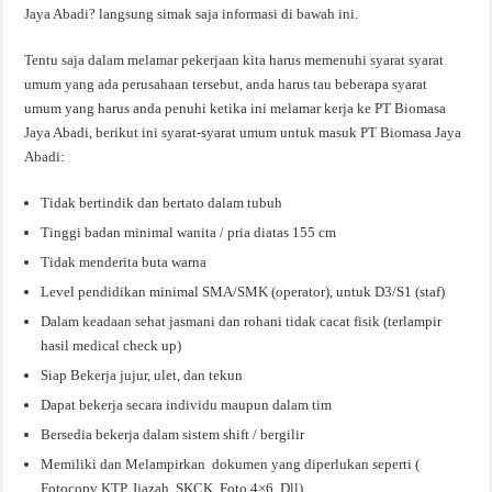
Jaya Abadi? langsung simak saja informasi di bawah ini.
Tentu saja dalam melamar pekerjaan kita harus memenuhi syarat syarat
umum yang ada perusahaan tersebut, anda harus tau beberapa syarat
umum yang harus anda penuhi ketika ini melamar kerja ke PT Biomasa
Jaya Abadi, berikut ini syarat-syarat umum untuk masuk PT Biomasa Jaya
Abadi:
Tidak bertindik dan bertato dalam tubuh
Tinggi badan minimal wanita / pria diatas 155 cm
Tidak menderita buta warna
Level pendidikan minimal SMA/SMK (operator), untuk D3/S1 (staf)
Dalam keadaan sehat jasmani dan rohani tidak cacat fisik (terlampir
hasil medical check up)
Siap Bekerja jujur, ulet, dan tekun
Dapat bekerja secara individu maupun dalam tim
Bersedia bekerja dalam sistem shift / bergilir
Memiliki dan Melampirkan dokumen yang diperlukan seperti (
Fotocopy KTP, Ijazah, SKCK, Foto 4×6, Dll)