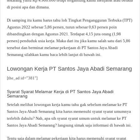
sekarang yaitu Rp 4.900.000 tetapi tergantung kamu menjabat atau berada
di posisi apa dan dimana.
Di samping itu kamu harus tahu loh Tingkat Pengangguran Terbuka (TPT)
Agustus 2022 sebesar 5,86 persen, turun sebesar 0,63 persen poin
dibandingkan dengan Agustus 2021. Terdapat 4,15 juta orang (1,98
persen) penduduk usia kerja. Maka dari itu jika kamu salah satu dari 5,86
tersebut dan berminat melamar pekerjaan di PT Santos Jaya Abadi
Semarang silahkan kamu baca lebih lanjut di bawah ini.
Lowongan Kerja PT Santos Jaya Abadi Semarang
[the_ad id=”381″]
Syarat Syarat Melamar Kerja di PT Santos Jaya Abadi
Semarang
Setelah melihat lowongan kerja kamu tahu gak sebelum melamar ke PT
Santos Jaya Abadi Semarang kita harus memenuhi syarat syarat umumnya
terlebih dahulu? Nah, apa sih syarat syarat umum untuk melamar ke PT
Santos Jaya Abadi Semarang? langsung simak saja informasi di bawah ini.
Tentu saja dalam melamar pekerjaan kita harus memenuhi syarat syarat