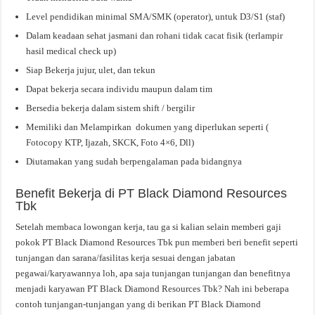
Level pendidikan minimal SMA/SMK (operator), untuk D3/S1 (staf)
Dalam keadaan sehat jasmani dan rohani tidak cacat fisik (terlampir
hasil medical check up)
Siap Bekerja jujur, ulet, dan tekun
Dapat bekerja secara individu maupun dalam tim
Bersedia bekerja dalam sistem shift / bergilir
Memiliki dan Melampirkan dokumen yang diperlukan seperti (
Fotocopy KTP, Ijazah, SKCK, Foto 4×6, Dll)
Diutamakan yang sudah berpengalaman pada bidangnya
Benefit Bekerja di PT Black Diamond Resources
Tbk
Setelah membaca lowongan kerja, tau ga si kalian selain memberi gaji
pokok PT Black Diamond Resources Tbk pun memberi beri benefit seperti
tunjangan dan sarana/fasilitas kerja sesuai dengan jabatan
pegawai/karyawannya loh, apa saja tunjangan tunjangan dan benefitnya
menjadi karyawan PT Black Diamond Resources Tbk? Nah ini beberapa
contoh tunjangan-tunjangan yang di berikan PT Black Diamond