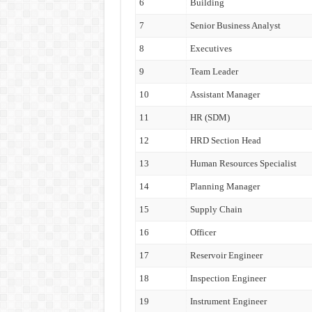
6
Building
7
Senior Business Analyst
8
Executives
9
Team Leader
10
Assistant Manager
11
HR (SDM)
12
HRD Section Head
13
Human Resources Specialist
14
Planning Manager
15
Supply Chain
16
Officer
17
Reservoir Engineer
18
Inspection Engineer
19
Instrument Engineer