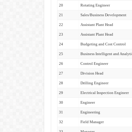
20
Rotating Engineer
21
Sales/Business Development
22
Assistant Plant Head
23
Assistant Plant Head
24
Budgeting and Cost Control
25
Business Intelligent and Analyti
26
Control Engineer
27
Division Head
28
Drilling Engineer
29
Electrical Inspection Engineer
30
Engineer
31
Engineering
32
Field Manager
33
Manager