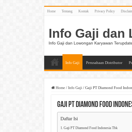
Home
Tentang
Kontak
Privacy Policy
Disclai
Info Gaji da
Info Gaji dan Lowongan Karyawan Terupdat
Info Gaji
Perusahaan Distributor
P
Home
/
Info Gaji
/
Gaji PT Diamond Food Indon
Gaji PT Diamond Food Indone
Daftar Isi
Gaji PT Diamond Food Indonesia Tbk