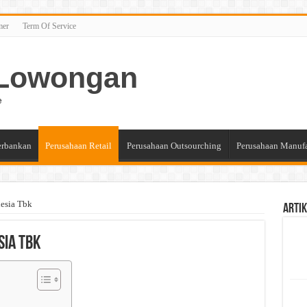
mer
Term Of Service
n Lowongan
e
erbankan
Perusahaan Retail
Perusahaan Outsourching
Perusahaan Manuf
esia Tbk
Artik
sia Tbk