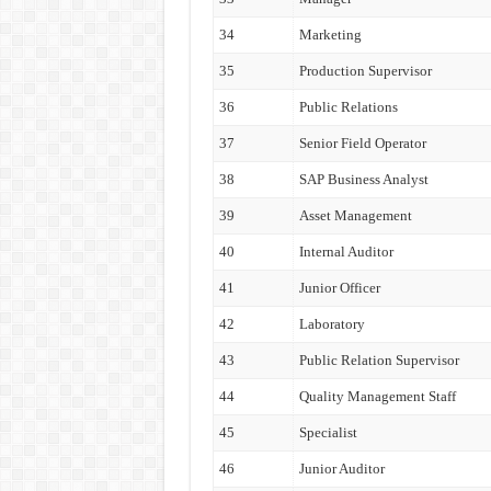
34
Marketing
35
Production Supervisor
36
Public Relations
37
Senior Field Operator
38
SAP Business Analyst
39
Asset Management
40
Internal Auditor
41
Junior Officer
42
Laboratory
43
Public Relation Supervisor
44
Quality Management Staff
45
Specialist
46
Junior Auditor