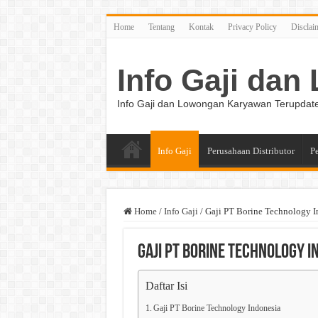
Home
Tentang
Kontak
Privacy Policy
Disclai
Info Gaji da
Info Gaji dan Lowongan Karyawan Terupdat
Info Gaji
Perusahaan Distributor
P
Home
/
Info Gaji
/
Gaji PT Borine Technology I
Gaji PT Borine Technology I
Daftar Isi
Gaji PT Borine Technology Indonesia