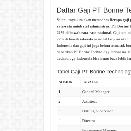
Daftar Gaji PT Borine T
Selanjutnya kita akan membahas
Berapa gaji 
rata-rata untuk staf administrasi PT Borine
21% di bawah rata-rata nasional.
Gaji rata-r
22% di bawah rata-rata nasional.Gaji ini akan
Indonesia dan gaji ini juga belum termasuk bon
di berikan PT Borine Technology Indonesia. Ji
Technology Indonesia bisa kamu baca lebih lanj
Tabel Gaji PT Borine Technolog
NOMOR
JABATAN
1
General Manager
2
Architect
3
Drilling Supervisor
4
Director
5
Procurement Manager