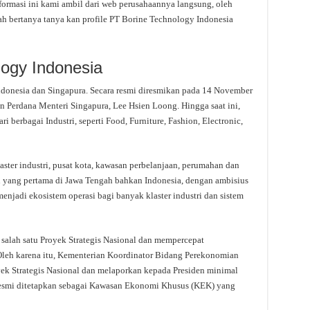
ormasi ini kami ambil dari web perusahaannya langsung, oleh
dah bertanya tanya kan profile PT Borine Technology Indonesia
logy Indonesia
ndonesia dan Singapura. Secara resmi diresmikan pada 14 November
n Perdana Menteri Singapura, Lee Hsien Loong. Hingga saat ini,
 berbagai Industri, seperti Food, Furniture, Fashion, Electronic,
er industri, pusat kota, kawasan perbelanjaan, perumahan dan
 yang pertama di Jawa Tengah bahkan Indonesia, dengan ambisius
njadi ekosistem operasi bagi banyak klaster industri dan sistem
salah satu Proyek Strategis Nasional dan mempercepat
Oleh karena itu, Kementerian Koordinator Bidang Perekonomian
k Strategis Nasional dan melaporkan kepada Presiden minimal
resmi ditetapkan sebagai Kawasan Ekonomi Khusus (KEK) yang