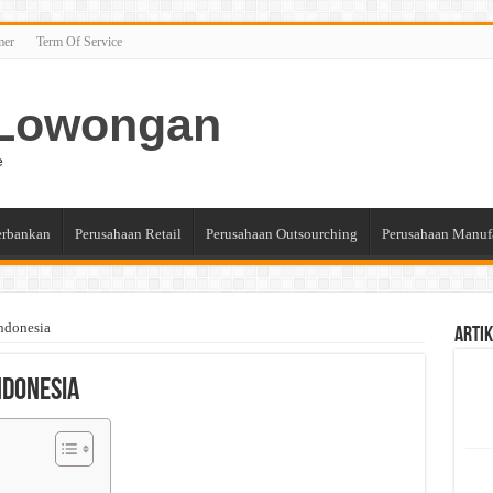
mer
Term Of Service
n Lowongan
e
erbankan
Perusahaan Retail
Perusahaan Outsourching
Perusahaan Manuf
ndonesia
Artik
ndonesia