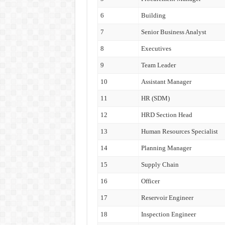
6
Building
7
Senior Business Analyst
8
Executives
9
Team Leader
10
Assistant Manager
11
HR (SDM)
12
HRD Section Head
13
Human Resources Specialist
14
Planning Manager
15
Supply Chain
16
Officer
17
Reservoir Engineer
18
Inspection Engineer