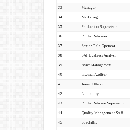
33
Manager
34
Marketing
35
Production Supervisor
36
Public Relations
37
Senior Field Operator
38
SAP Business Analyst
39
Asset Management
40
Internal Auditor
41
Junior Officer
42
Laboratory
43
Public Relation Supervisor
44
Quality Management Staff
45
Specialist