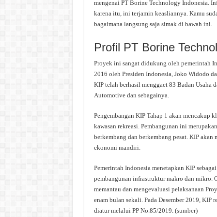
mengenai PT Borine Technology Indonesia. Inf
karena itu, ini terjamin keasliannya. Kamu su
bagaimana langsung saja simak di bawah ini.
Profil PT Borine Techno
Proyek ini sangat didukung oleh pemerintah I
2016 oleh Presiden Indonesia, Joko Widodo da
KIP telah berhasil menggaet 83 Badan Usaha dari
Automotive dan sebagainya.
Pengembangan KIP Tahap 1 akan mencakup klast
kawasan rekreasi. Pembangunan ini merupakan
berkembang dan berkembang pesat. KIP akan me
ekonomi mandiri.
Pemerintah Indonesia menetapkan KIP sebagai 
pembangunan infrastruktur makro dan mikro. 
memantau dan mengevaluasi pelaksanaan Proye
enam bulan sekali. Pada Desember 2019, KIP 
diatur melalui PP No.85/2019. (
sumber
)