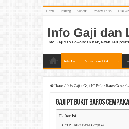
Home
Tentang
Kontak
Privacy Policy
Disclai
Info Gaji da
Info Gaji dan Lowongan Karyawan Terupdat
Info Gaji
Perusahaan Distributor
Pe
Home
/
Info Gaji
/
Gaji PT Bukit Baros Cempak
Gaji PT Bukit Baros Cempak
Daftar Isi
Gaji PT Bukit Baros Cempaka