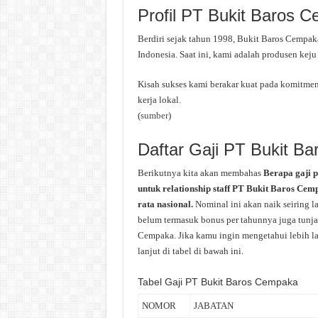
Profil PT Bukit Baros 
Berdiri sejak tahun 1998, Bukit Baros Cempak
Indonesia. Saat ini, kami adalah produsen keju 
Kisah sukses kami berakar kuat pada komitmen
kerja lokal.
(
sumber
)
Daftar Gaji PT Bukit B
Berikutnya kita akan membahas
Berapa gaji 
untuk relationship staff PT Bukit Baros Cem
rata nasional.
Nominal ini akan naik seiring 
belum termasuk bonus per tahunnya juga tunjan
Cempaka. Jika kamu ingin mengetahui lebih la
lanjut di tabel di bawah ini.
Tabel Gaji PT Bukit Baros Cempaka
NOMOR
JABATAN