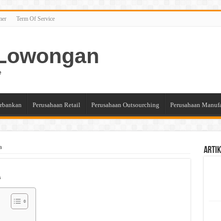
mer
Term Of Service
n Lowongan
e
rbankan
Perusahaan Retail
Perusahaan Outsourching
Perusahaan Manuf
a
Artik
a