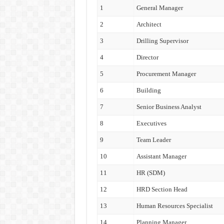
1
General Manager
2
Architect
3
Drilling Supervisor
4
Director
5
Procurement Manager
6
Building
7
Senior Business Analyst
8
Executives
9
Team Leader
10
Assistant Manager
11
HR (SDM)
12
HRD Section Head
13
Human Resources Specialist
14
Planning Manager