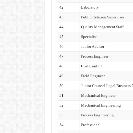
42
Laboratory
43
Public Relation Supervisor
44
Quality Management Staff
45
Specialist
46
Junior Auditor
47
Process Engineer
48
Cost Control
49
Field Engineer
50
Junior Counsel Legal Business
51
Mechanical Engineer
52
Mechanical Engineering
53
Process Engineering
54
Professional