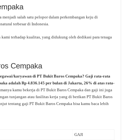
Cempaka
a menjadi salah satu pelopor dalam perkembangan keju di
natural terbesar di Indonesia.
 kami terhadap kualitas, yang didukung oleh dedikasi para tenaga
aros Cempaka
pegawai/karyawan di PT Bukit Baros Cempaka? Gaji rata-rata
paka adalah Rp 4.836.145 per bulan di Jakarta, 26% di atas rata-
lamanya kamu bekerja di PT Bukit Baros Cempaka dan gaji ini juga
gan tunjangan atau fasilitas kerja yang di berikan PT Bukit Baros
njut tentang gaji PT Bukit Baros Cempaka bisa kamu baca lebih
GAJI