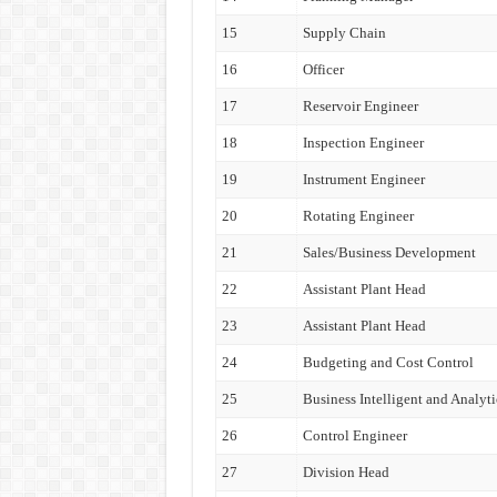
15
Supply Chain
16
Officer
17
Reservoir Engineer
18
Inspection Engineer
19
Instrument Engineer
20
Rotating Engineer
21
Sales/Business Development
22
Assistant Plant Head
23
Assistant Plant Head
24
Budgeting and Cost Control
25
Business Intelligent and Analyti
26
Control Engineer
27
Division Head