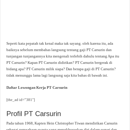
Seperti kata pepatah tak kenal maka tak sayang. oleh karena itu, ada
baiknya sebelum membahas langsung tentang gaji PT Carsurin dan
tunjangan tunjangannya kita mengenali terlebih dahulu tentang Apa itu
PT Carsurin? Kapan PT Carsurin didirikan? PT Carsurin bergerak di
bidang apa? PT Carsurin milik siapa? Dan berapa gaji di PT Carsurin?
tidak menunggu lama lagi langsung saja kita bahas di bawah ini.
Daftar Lowongan Kerja PT Carsurin
[the_ad id=”381″]
Profil PT Carsurin
Pada tahun 1968, Kapten Hein Christopher Tiwan mendirikan Carsurin
sebagai perusahaan swasta yang mengkhususkan diri dalam survei dan