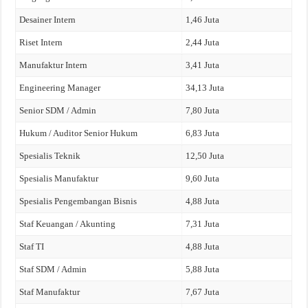
Desainer Intern
1,46 Juta
Riset Intern
2,44 Juta
Manufaktur Intern
3,41 Juta
Engineering Manager
34,13 Juta
Senior SDM / Admin
7,80 Juta
Hukum / Auditor Senior Hukum
6,83 Juta
Spesialis Teknik
12,50 Juta
Spesialis Manufaktur
9,60 Juta
Spesialis Pengembangan Bisnis
4,88 Juta
Staf Keuangan / Akunting
7,31 Juta
Staf TI
4,88 Juta
Staf SDM / Admin
5,88 Juta
Staf Manufaktur
7,67 Juta