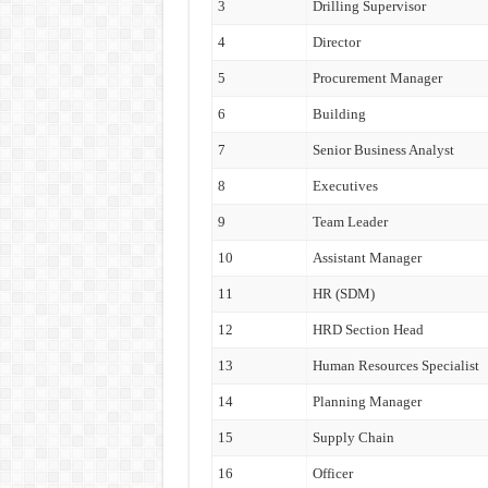
3
Drilling Supervisor
4
Director
5
Procurement Manager
6
Building
7
Senior Business Analyst
8
Executives
9
Team Leader
10
Assistant Manager
11
HR (SDM)
12
HRD Section Head
13
Human Resources Specialist
14
Planning Manager
15
Supply Chain
16
Officer