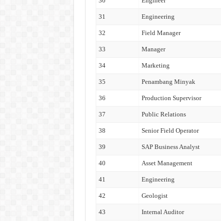
30
Engineer
31
Engineering
32
Field Manager
33
Manager
34
Marketing
35
Penambang Minyak
36
Production Supervisor
37
Public Relations
38
Senior Field Operator
39
SAP Business Analyst
40
Asset Management
41
Engineering
42
Geologist
43
Internal Auditor