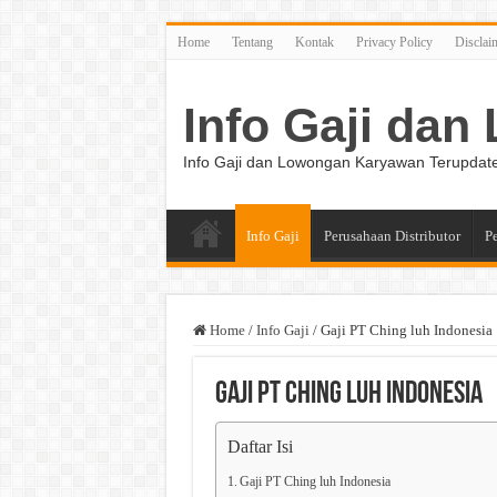
Home
Tentang
Kontak
Privacy Policy
Disclai
Info Gaji da
Info Gaji dan Lowongan Karyawan Terupdat
Info Gaji
Perusahaan Distributor
P
Home
/
Info Gaji
/
Gaji PT Ching luh Indonesia
Gaji PT Ching luh Indonesia
Daftar Isi
Gaji PT Ching luh Indonesia