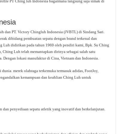
rofile PT Ching luh Indonesia bagaimana langsung saja simak di
nesia
sih dan PT. Victory Chingluh Indonesia (JVBTL) di Sindang Sari.
rak dibidang pembuatan sepatu dengan brand terkenal dan
ng Luh didirikan pada tahun 1969 oleh pendiri kami, Bpk. Su Ching
u, Ching Luh telah memantapkan dirinya sebagai salah satu
a. Dengan lokasi manufaktur di Cina, Vietnam dan Indonesia.
i dunia. merek olahraga terkemuka termasuk adidas, FootJoy,
engandalkan kemampuan dan keahlian Ching Luh untuk
an penyediaan sepatu atletik yang inovatif dan berkelanjutan.