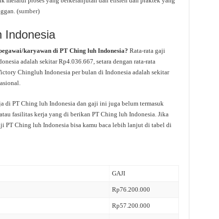
melalui proses yang berkelanjutan dan efisien dan praktek yang
ggan. (
sumber
)
h Indonesia
 pegawai/karyawan di PT Ching luh Indonesia?
Rata-rata gaji
donesia adalah sekitar Rp4.036.667, setara dengan rata-rata
Victory Chingluh Indonesia per bulan di Indonesia adalah sekitar
asional.
ja di PT Ching luh Indonesia dan gaji ini juga belum termasuk
au fasilitas kerja yang di berikan PT Ching luh Indonesia. Jika
i PT Ching luh Indonesia bisa kamu baca lebih lanjut di tabel di
GAJI
Rp76.200.000
Rp57.200.000