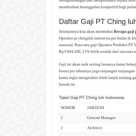
Mengembangan dan memproduksi sepatu atletik 
memberikan keunggulan kompetitif bagi pelan
Daftar Gaji PT Ching lu
Selanjutnya kita akan membahas
Berapa gaji
Operator pt chingluh indonesia per bulan di In
nasional. Rata-rata gaji Operator Produksi PT 
Rp3.944.200, 11% lebih rendah dari rata-rata n
Gaji ini akan naik seiring lamanya kamu beker
bonus per tahunnya juga tunjangan tunjangan at
kamu ingin mengetahui lebih lanjut tentang gaj
bawah ini.
Tabel Gaji PT Ching luh Indonesia
NOMOR
JABATAN
1
General Manager
2
Architect