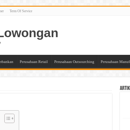
mer
Term Of Service
n Lowongan
e
erbankan
Perusahaan Retail
Perusahaan Outsourching
Perusahaan Manuf
Artik