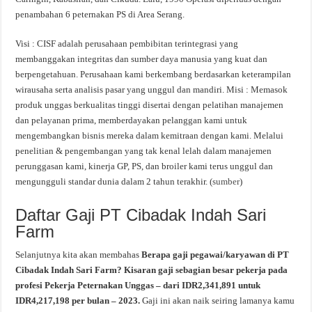
penambahan 6 peternakan PS di Area Serang.
Visi : CISF adalah perusahaan pembibitan terintegrasi yang
membanggakan integritas dan sumber daya manusia yang kuat dan
berpengetahuan. Perusahaan kami berkembang berdasarkan keterampilan
wirausaha serta analisis pasar yang unggul dan mandiri. Misi : Memasok
produk unggas berkualitas tinggi disertai dengan pelatihan manajemen
dan pelayanan prima, memberdayakan pelanggan kami untuk
mengembangkan bisnis mereka dalam kemitraan dengan kami. Melalui
penelitian & pengembangan yang tak kenal lelah dalam manajemen
perunggasan kami, kinerja GP, PS, dan broiler kami terus unggul dan
mengungguli standar dunia dalam 2 tahun terakhir. (
sumber
)
Daftar Gaji PT Cibadak Indah Sari
Farm
Selanjutnya kita akan membahas
Berapa gaji pegawai/karyawan di PT
Cibadak Indah Sari Farm? Kisaran gaji sebagian besar pekerja pada
profesi Pekerja Peternakan Unggas – dari IDR2,341,891 untuk
IDR4,217,198 per bulan – 2023.
Gaji ini akan naik seiring lamanya kamu