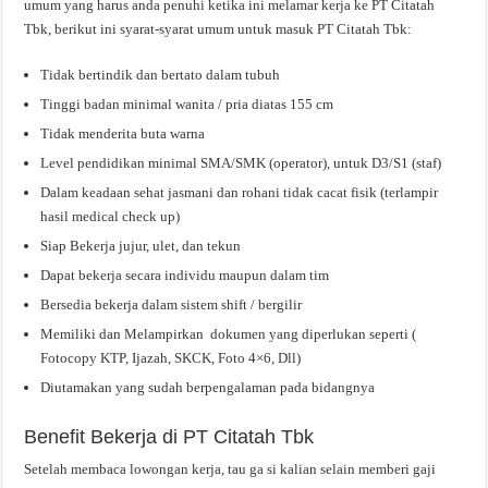
umum yang harus anda penuhi ketika ini melamar kerja ke PT Citatah
Tbk, berikut ini syarat-syarat umum untuk masuk PT Citatah Tbk:
Tidak bertindik dan bertato dalam tubuh
Tinggi badan minimal wanita / pria diatas 155 cm
Tidak menderita buta warna
Level pendidikan minimal SMA/SMK (operator), untuk D3/S1 (staf)
Dalam keadaan sehat jasmani dan rohani tidak cacat fisik (terlampir
hasil medical check up)
Siap Bekerja jujur, ulet, dan tekun
Dapat bekerja secara individu maupun dalam tim
Bersedia bekerja dalam sistem shift / bergilir
Memiliki dan Melampirkan dokumen yang diperlukan seperti (
Fotocopy KTP, Ijazah, SKCK, Foto 4×6, Dll)
Diutamakan yang sudah berpengalaman pada bidangnya
Benefit Bekerja di PT Citatah Tbk
Setelah membaca lowongan kerja, tau ga si kalian selain memberi gaji