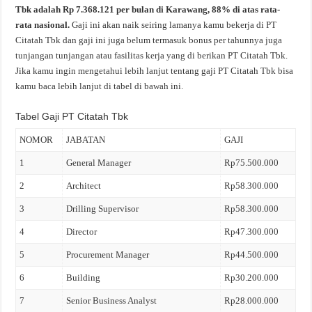
Tbk adalah Rp 7.368.121 per bulan di Karawang, 88% di atas rata-
rata nasional.
Gaji ini akan naik seiring lamanya kamu bekerja di PT
Citatah Tbk dan gaji ini juga belum termasuk bonus per tahunnya juga
tunjangan tunjangan atau fasilitas kerja yang di berikan PT Citatah Tbk.
Jika kamu ingin mengetahui lebih lanjut tentang gaji PT Citatah Tbk bisa
kamu baca lebih lanjut di tabel di bawah ini.
Tabel Gaji PT Citatah Tbk
NOMOR
JABATAN
GAJI
1
General Manager
Rp75.500.000
2
Architect
Rp58.300.000
3
Drilling Supervisor
Rp58.300.000
4
Director
Rp47.300.000
5
Procurement Manager
Rp44.500.000
6
Building
Rp30.200.000
7
Senior Business Analyst
Rp28.000.000