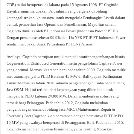
CDB) mulai beroperasi di Jakarta pada 15 Agustus 1998. PT Cogindo
DayaBersama merupakan Perusahaan yang bergerak di bidang
ketenagalistrikan, khususnya untuk mengelola Pembangkit Listrik dalam
bentuk pemberian Jasa Operasi dan Pemeliharaan. Mayoritas saham
Cogindo dimiliki oleh PT Indonesia Power (Indonesia Power / PT IP).
Dengan presentase sebesar 99,9% dan 1% YPK PT IP. PT Indonesia Power
sendiri merupakan Anak Perusahaan PT PLN (Persero)
Awalnya, Cogindo bertujuan untuk menjadi pionir pengembangan bisnis
Cogeneration, Distributed Generation, serta pengelolaan Captive Power
yang optimal. Memasuki arahan baru pada tahun 2009. Cogindo memiliki
aset utamanya, yaitu PLTD Batakan 45 MW di Balikpapan, Kalimantan
Timur. Memasuki tahun 2010, adanya pengembangan usaha pada bidang
Jasa O&M. Hal ini terlihat dari kepercayaan yang diberikan untuk
mengelola PLTU Labuan 2×300 MW. Dalam memberikan solusi yang
terbaik bagi Pelanggan. Pada tahun 2012, Cogindo melakukan
pengembangan usaha di bidang Jasa MRO (Maintenance, Repair &
Overhaul). Aset Cogindo kian bertambah dengan berdirinya PLTD MFO
10 MW yang awalnya beroperasi di Pesanggaran, Bali. Pada tahun 2015,
Cogindo menambah layanan bisnis baru, yaitu Trading &Stockist