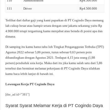
110
Administration
Rp4.500.000
111
Driver
Rp4.500.000
Terlihat dari daftar gaji yang kami paparkan di PT Cogindo Daya memang
lah cukup besar atau hampir setara dengan umr jakarta sekarang yaitu Rp
4.900.000 tetapi tergantung kamu menjabat atau berada di posisi apa dan
dimana.
Di samping itu kamu harus tahu loh Tingkat Pengangguran Terbuka (TPT)
Agustus 2022 sebesar 5,86 persen, turun sebesar 0,63 persen poin
dibandingkan dengan Agustus 2021. Terdapat 4,15 juta orang (1,98
persen) penduduk usia kerja. Maka dari itu jika kamu salah satu dari 5,86
tersebut dan berminat melamar pekerjaan di PT Cogindo Daya silahkan
kamu baca lebih lanjut di bawah ini.
Lowongan Kerja PT Cogindo Daya
[the_ad id=”381″]
Syarat Syarat Melamar Kerja di PT Cogindo Daya