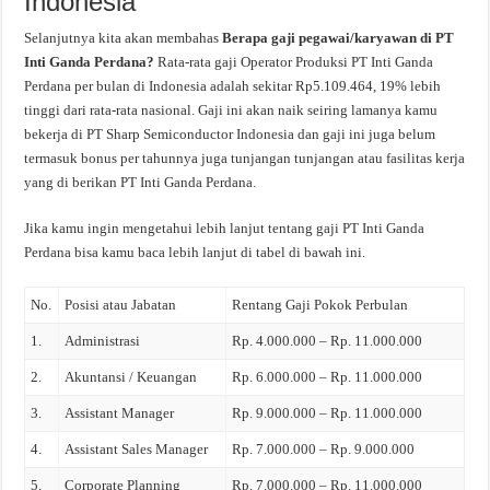
Indonesia
Selanjutnya kita akan membahas
Berapa gaji pegawai/karyawan di PT
Inti Ganda Perdana?
Rata-rata gaji Operator Produksi PT Inti Ganda
Perdana per bulan di Indonesia adalah sekitar Rp5.109.464, 19% lebih
tinggi dari rata-rata nasional. Gaji ini akan naik seiring lamanya kamu
bekerja di PT Sharp Semiconductor Indonesia dan gaji ini juga belum
termasuk bonus per tahunnya juga tunjangan tunjangan atau fasilitas kerja
yang di berikan PT Inti Ganda Perdana.
Jika kamu ingin mengetahui lebih lanjut tentang gaji PT Inti Ganda
Perdana bisa kamu baca lebih lanjut di tabel di bawah ini.
No.
Posisi atau Jabatan
Rentang Gaji Pokok Perbulan
1.
Administrasi
Rp. 4.000.000 – Rp. 11.000.000
2.
Akuntansi / Keuangan
Rp. 6.000.000 – Rp. 11.000.000
3.
Assistant Manager
Rp. 9.000.000 – Rp. 11.000.000
4.
Assistant Sales Manager
Rp. 7.000.000 – Rp. 9.000.000
5.
Corporate Planning
Rp. 7.000.000 – Rp. 11.000.000