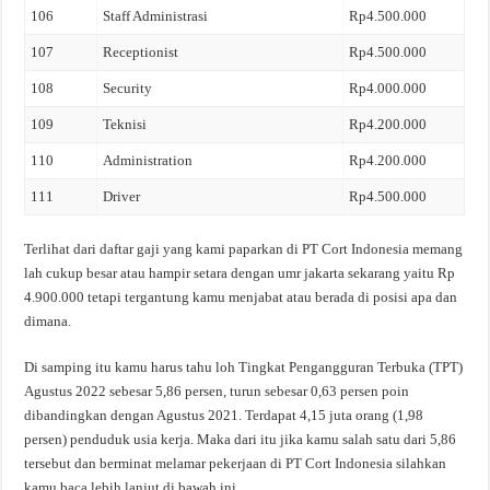
106
Staff Administrasi
Rp4.500.000
107
Receptionist
Rp4.500.000
108
Security
Rp4.000.000
109
Teknisi
Rp4.200.000
110
Administration
Rp4.200.000
111
Driver
Rp4.500.000
Terlihat dari daftar gaji yang kami paparkan di PT Cort Indonesia memang
lah cukup besar atau hampir setara dengan umr jakarta sekarang yaitu Rp
4.900.000 tetapi tergantung kamu menjabat atau berada di posisi apa dan
dimana.
Di samping itu kamu harus tahu loh Tingkat Pengangguran Terbuka (TPT)
Agustus 2022 sebesar 5,86 persen, turun sebesar 0,63 persen poin
dibandingkan dengan Agustus 2021. Terdapat 4,15 juta orang (1,98
persen) penduduk usia kerja. Maka dari itu jika kamu salah satu dari 5,86
tersebut dan berminat melamar pekerjaan di PT Cort Indonesia silahkan
kamu baca lebih lanjut di bawah ini.