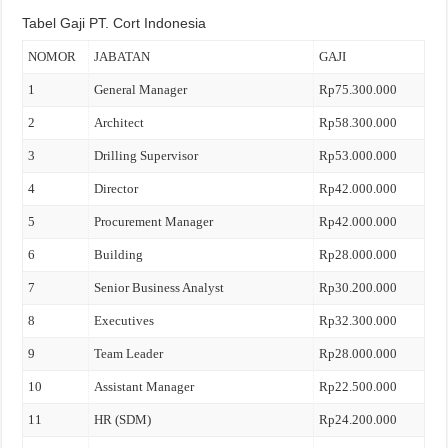
Tabel Gaji PT. Cort Indonesia
NOMOR
JABATAN
GAJI
1
General Manager
Rp75.300.000
2
Architect
Rp58.300.000
3
Drilling Supervisor
Rp53.000.000
4
Director
Rp42.000.000
5
Procurement Manager
Rp42.000.000
6
Building
Rp28.000.000
7
Senior Business Analyst
Rp30.200.000
8
Executives
Rp32.300.000
9
Team Leader
Rp28.000.000
10
Assistant Manager
Rp22.500.000
11
HR (SDM)
Rp24.200.000