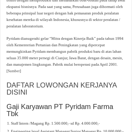
bisnis dengan memproduksi dan memasarkan obat-obatan pada tahap awal
ekspansi bisnisnya. Pada saat yang sama, Perusahaan juga dihormati oleh
beberapa prinsipal luar negeri dengan hak pemasaran produk peralatan
kesehatan mereka di wilayah Indonesia, khususnya di sektor peralatan /
peralatan laboratorium.
Pyridam dianugerahi gelar “Mitra dengan Kinerja Baik” pada tahun 1994
oleh Kementerian Pertanian dan Peningkatan yang dipercepat
memungkinkan Pyridam membangun pabrik produksi baru di atas lahan
seluas 35.000 meter persegi di Cianjur, Jawa Barat, dengan desain, mesin,
dan manajemen lingkungan. Pabrik mulai beroperasi pada April 2001.
[
Sumber
]
DAFTAR LOWONGAN KERJANYA
DISINI
Gaji Karyawan PT Pyridam Farma
Tbk
Staff Intern /Magang Rp. 1.500.000,- sd Rp. 4.000.000,-
Engineering level Assistant Manager/Junior Manager Rp. 10.000.000,-