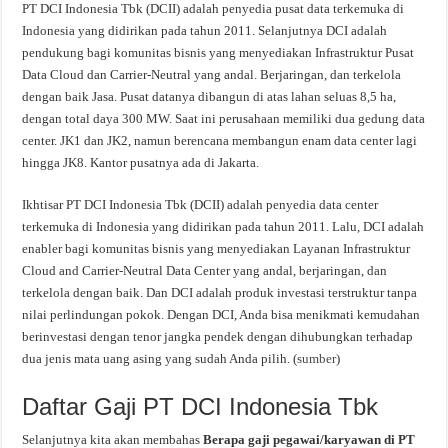
PT DCI Indonesia Tbk (DCII) adalah penyedia pusat data terkemuka di
Indonesia yang didirikan pada tahun 2011. Selanjutnya DCI adalah
pendukung bagi komunitas bisnis yang menyediakan Infrastruktur Pusat
Data Cloud dan Carrier-Neutral yang andal. Berjaringan, dan terkelola
dengan baik Jasa. Pusat datanya dibangun di atas lahan seluas 8,5 ha,
dengan total daya 300 MW. Saat ini perusahaan memiliki dua gedung data
center. JK1 dan JK2, namun berencana membangun enam data center lagi
hingga JK8. Kantor pusatnya ada di Jakarta.
Ikhtisar PT DCI Indonesia Tbk (DCII) adalah penyedia data center
terkemuka di Indonesia yang didirikan pada tahun 2011. Lalu, DCI adalah
enabler bagi komunitas bisnis yang menyediakan Layanan Infrastruktur
Cloud and Carrier-Neutral Data Center yang andal, berjaringan, dan
terkelola dengan baik. Dan DCI adalah produk investasi terstruktur tanpa
nilai perlindungan pokok. Dengan DCI, Anda bisa menikmati kemudahan
berinvestasi dengan tenor jangka pendek dengan dihubungkan terhadap
dua jenis mata uang asing yang sudah Anda pilih. (
sumber
)
Daftar Gaji PT DCI Indonesia Tbk
Selanjutnya kita akan membahas
Berapa gaji pegawai/karyawan di PT