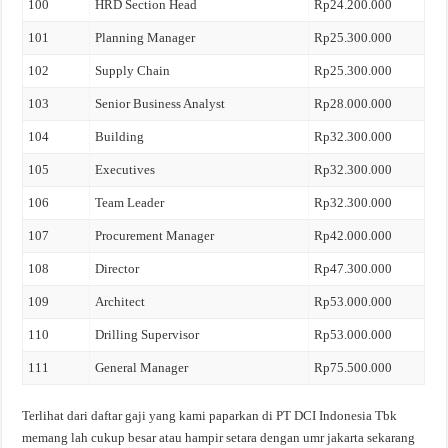
100
HRD Section Head
Rp24.200.000
101
Planning Manager
Rp25.300.000
102
Supply Chain
Rp25.300.000
103
Senior Business Analyst
Rp28.000.000
104
Building
Rp32.300.000
105
Executives
Rp32.300.000
106
Team Leader
Rp32.300.000
107
Procurement Manager
Rp42.000.000
108
Director
Rp47.300.000
109
Architect
Rp53.000.000
110
Drilling Supervisor
Rp53.000.000
111
General Manager
Rp75.500.000
Terlihat dari daftar gaji yang kami paparkan di PT DCI Indonesia Tbk
memang lah cukup besar atau hampir setara dengan umr jakarta sekarang