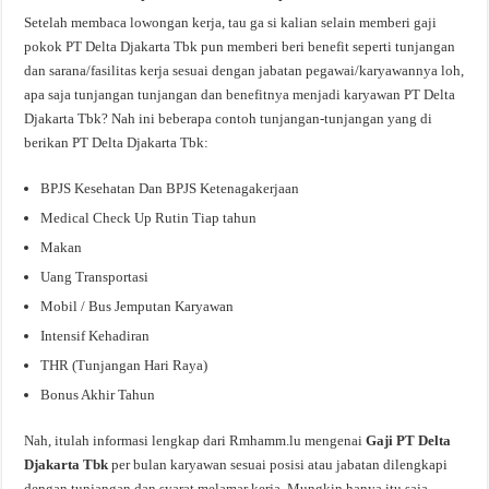
Setelah membaca lowongan kerja, tau ga si kalian selain memberi gaji
pokok PT Delta Djakarta Tbk pun memberi beri benefit seperti tunjangan
dan sarana/fasilitas kerja sesuai dengan jabatan pegawai/karyawannya loh,
apa saja tunjangan tunjangan dan benefitnya menjadi karyawan PT Delta
Djakarta Tbk? Nah ini beberapa contoh tunjangan-tunjangan yang di
berikan PT Delta Djakarta Tbk:
BPJS Kesehatan Dan BPJS Ketenagakerjaan
Medical Check Up Rutin Tiap tahun
Makan
Uang Transportasi
Mobil / Bus Jemputan Karyawan
Intensif Kehadiran
THR (Tunjangan Hari Raya)
Bonus Akhir Tahun
Nah, itulah informasi lengkap dari Rmhamm.lu mengenai
Gaji PT Delta
Djakarta Tbk
per bulan karyawan sesuai posisi atau jabatan dilengkapi
dengan tunjangan dan syarat melamar kerja. Mungkin hanya itu saja