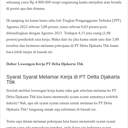
sekarang yaitu Rp 4.900.000 tetapi tergantung kamu menjabat atau berada
di posisi apa dan dimana.
Di samping itu kamu harus tahu loh Tingkat Pengangguran Terbuka (TPT)
Agustus 2022 sebesar 5,86 persen, turun sebesar 0,63 persen poin
dibandingkan dengan Agustus 2021. Terdapat 4,15 juta orang (1,98
persen) penduduk usia kerja. Maka dari itu jika kamu salah satu dari 5,86
tersebut dan berminat melamar pekerjaan di PT Delta Djakarta Tbk kamu
baca lebih lanjut di bawah ini.
Daftar Lowongan Kerja PT Delta Djakarta Tbk
Syarat Syarat Melamar Kerja di PT Delta Djakarta
Tbk
Setelah melihat lowongan kerja kamu tahu gak sebelum melamar ke PT
Delta Djakarta Tbk kita harus memenuhi syarat syarat umumnya terlebih
dahulu? Nah, apa sih syarat syarat umum untuk melamar ke PT Delta
Djakarta Tbk? langsung simak saja informasi di bawah ini.
Tentu saja dalam melamar pekerjaan kita harus memenuhi syarat syarat
umum yang ada perusahaan tersebut, anda harus tau beberapa syarat