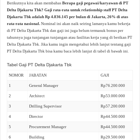
Berikutnya kita akan membahas
Berapa gaji pegawai/karyawan di PT
Delta Djakarta Tbk? Gaji rata-rata untuk relationship staff PT Delta
Djakarta Tbk adalah Rp 4.836.145 per bulan di Jakarta, 26% di atas
rata-rata nasional.
Nominal ini akan naik seiring lamanya kamu bekerja
di PT Delta Djakarta Tbk dan gaji ini juga belum termasuk bonus per
tahunnya juga tunjangan tunjangan atau fasilitas kerja yang di berikan PT
Delta Djakarta Tbk. Jika kamu ingin mengetahui lebih lanjut tentang gaji
PT Delta Djakarta Tbk bisa kamu baca lebih lanjut di tabel di bawah ini.
Tabel Gaji PT Delta Djakarta Tbk
NOMOR
JABATAN
GAJI
1
General Manager
Rp76.200.000
2
Architect
Rp53.000.000
3
Drilling Supervisor
Rp57.200.000
4
Director
Rp44.500.000
5
Procurement Manager
Rp44.500.000
6
Building
Rp29.500.000