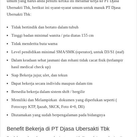
umum yang harus anda penuhi ketika ini melamar kerja ke PT Djasa
Ubersakti Tbk, berikut ini syarat-syarat umum untuk masuk PT Djasa
Ubersakti Tbk:
Tidak bertindik dan bertato dalam tubuh
Tinggi badan minimal wanita / pria diatas 155 cm
Tidak menderita buta warna
Level pendidikan minimal SMA/SMK (operator), untuk D3/S1 (staf)
Dalam keadaan sehat jasmani dan rohani tidak cacat fisik (terlampir
hasil medical check up)
Siap Bekerja jujur, ulet, dan tekun
Dapat bekerja secara individu maupun dalam tim
Bersedia bekerja dalam sistem shift / bergilir
Memiliki dan Melampirkan dokumen yang diperlukan seperti (
Fotocopy KTP, Ijazah, SKCK, Foto 4×6, Dll)
Diutamakan yang sudah berpengalaman pada bidangnya
Benefit Bekerja di PT Djasa Ubersakti Tbk