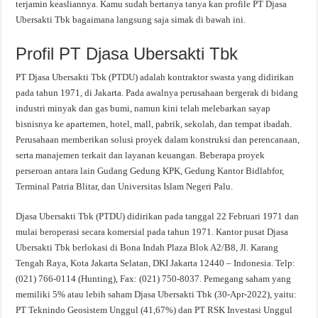
terjamin keasliannya. Kamu sudah bertanya tanya kan profile PT Djasa
Ubersakti Tbk bagaimana langsung saja simak di bawah ini.
Profil PT Djasa Ubersakti Tbk
PT Djasa Ubersakti Tbk (PTDU) adalah kontraktor swasta yang didirikan
pada tahun 1971, di Jakarta. Pada awalnya perusahaan bergerak di bidang
industri minyak dan gas bumi, namun kini telah melebarkan sayap
bisnisnya ke apartemen, hotel, mall, pabrik, sekolah, dan tempat ibadah.
Perusahaan memberikan solusi proyek dalam konstruksi dan perencanaan,
serta manajemen terkait dan layanan keuangan. Beberapa proyek
perseroan antara lain Gudang Gedung KPK, Gedung Kantor Bidlabfor,
Terminal Patria Blitar, dan Universitas Islam Negeri Palu.
Djasa Ubersakti Tbk (PTDU) didirikan pada tanggal 22 Februari 1971 dan
mulai beroperasi secara komersial pada tahun 1971. Kantor pusat Djasa
Ubersakti Tbk berlokasi di Bona Indah Plaza Blok A2/B8, Jl. Karang
Tengah Raya, Kota Jakarta Selatan, DKI Jakarta 12440 – Indonesia. Telp:
(021) 766-0114 (Hunting), Fax: (021) 750-8037. Pemegang saham yang
memiliki 5% atau lebih saham Djasa Ubersakti Tbk (30-Apr-2022), yaitu:
PT Teknindo Geosistem Unggul (41,67%) dan PT RSK Investasi Unggul