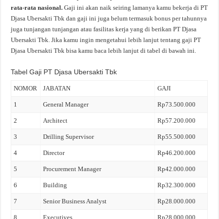
rata-rata nasional.
Gaji ini akan naik seiring lamanya kamu bekerja di PT
Djasa Ubersakti Tbk dan gaji ini juga belum termasuk bonus per tahunnya
juga tunjangan tunjangan atau fasilitas kerja yang di berikan PT Djasa
Ubersakti Tbk. Jika kamu ingin mengetahui lebih lanjut tentang gaji PT
Djasa Ubersakti Tbk bisa kamu baca lebih lanjut di tabel di bawah ini.
Tabel Gaji PT Djasa Ubersakti Tbk
NOMOR
JABATAN
GAJI
1
General Manager
Rp73.500.000
2
Architect
Rp57.200.000
3
Drilling Supervisor
Rp55.500.000
4
Director
Rp46.200.000
5
Procurement Manager
Rp42.000.000
6
Building
Rp32.300.000
7
Senior Business Analyst
Rp28.000.000
8
Executives
Rp28.000.000