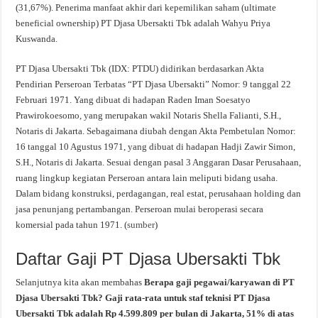
(31,67%). Penerima manfaat akhir dari kepemilikan saham (ultimate
beneficial ownership) PT Djasa Ubersakti Tbk adalah Wahyu Priya
Kuswanda.
PT Djasa Ubersakti Tbk (IDX: PTDU) didirikan berdasarkan Akta
Pendirian Perseroan Terbatas “PT Djasa Ubersakti” Nomor: 9 tanggal 22
Februari 1971. Yang dibuat di hadapan Raden Iman Soesatyo
Prawirokoesomo, yang merupakan wakil Notaris Shella Falianti, S.H.,
Notaris di Jakarta. Sebagaimana diubah dengan Akta Pembetulan Nomor:
16 tanggal 10 Agustus 1971, yang dibuat di hadapan Hadji Zawir Simon,
S.H., Notaris di Jakarta. Sesuai dengan pasal 3 Anggaran Dasar Perusahaan,
ruang lingkup kegiatan Perseroan antara lain meliputi bidang usaha.
Dalam bidang konstruksi, perdagangan, real estat, perusahaan holding dan
jasa penunjang pertambangan. Perseroan mulai beroperasi secara
komersial pada tahun 1971. (
sumber
)
Daftar Gaji PT Djasa Ubersakti Tbk
Selanjutnya kita akan membahas
Berapa gaji pegawai/karyawan di PT
Djasa Ubersakti Tbk? Gaji rata-rata untuk staf teknisi PT Djasa
Ubersakti Tbk adalah Rp 4.599.809 per bulan di Jakarta, 51% di atas