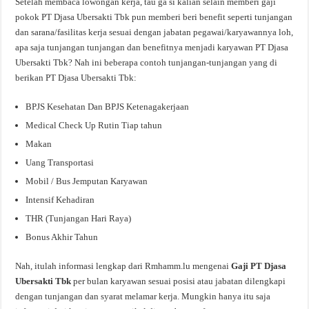
Setelah membaca lowongan kerja, tau ga si kalian selain memberi gaji
pokok PT Djasa Ubersakti Tbk pun memberi beri benefit seperti tunjangan
dan sarana/fasilitas kerja sesuai dengan jabatan pegawai/karyawannya loh,
apa saja tunjangan tunjangan dan benefitnya menjadi karyawan PT Djasa
Ubersakti Tbk? Nah ini beberapa contoh tunjangan-tunjangan yang di
berikan PT Djasa Ubersakti Tbk:
BPJS Kesehatan Dan BPJS Ketenagakerjaan
Medical Check Up Rutin Tiap tahun
Makan
Uang Transportasi
Mobil / Bus Jemputan Karyawan
Intensif Kehadiran
THR (Tunjangan Hari Raya)
Bonus Akhir Tahun
Nah, itulah informasi lengkap dari Rmhamm.lu mengenai
Gaji PT Djasa
Ubersakti Tbk
per bulan karyawan sesuai posisi atau jabatan dilengkapi
dengan tunjangan dan syarat melamar kerja. Mungkin hanya itu saja