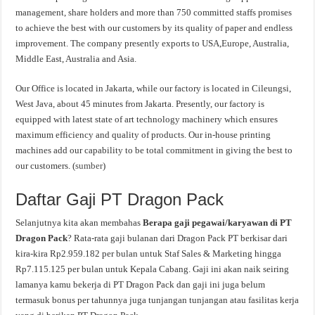
management, share holders and more than 750 committed staffs promises
to achieve the best with our customers by its quality of paper and endless
improvement. The company presently exports to USA,Europe, Australia,
Middle East, Australia and Asia.
Our Office is located in Jakarta, while our factory is located in Cileungsi,
West Java, about 45 minutes from Jakarta. Presently, our factory is
equipped with latest state of art technology machinery which ensures
maximum efficiency and quality of products. Our in-house printing
machines add our capability to be total commitment in giving the best to
our customers. (
sumber
)
Daftar Gaji PT Dragon Pack
Selanjutnya kita akan membahas
Berapa gaji pegawai/karyawan di PT
Dragon Pack
? Rata-rata gaji bulanan dari Dragon Pack PT berkisar dari
kira-kira Rp2.959.182 per bulan untuk Staf Sales & Marketing hingga
Rp7.115.125 per bulan untuk Kepala Cabang. Gaji ini akan naik seiring
lamanya kamu bekerja di PT Dragon Pack dan gaji ini juga belum
termasuk bonus per tahunnya juga tunjangan tunjangan atau fasilitas kerja