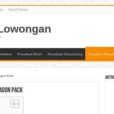
mer
Term Of Service
n Lowongan
e
erbankan
Perusahaan Retail
Perusahaan Outsourching
Perusahaan Manuf
agon Pack
Artik
ragon Pack