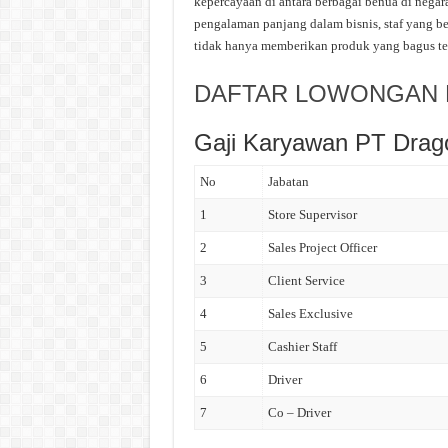
kepercayaan di antara berbagai benua di nega
pengalaman panjang dalam bisnis, staf yang b
tidak hanya memberikan produk yang bagus teta
DAFTAR LOWONGAN K
Gaji Karyawan PT Drag
No
Jabatan
1
Store Supervisor
2
Sales Project Officer
3
Client Service
4
Sales Exclusive
5
Cashier Staff
6
Driver
7
Co – Driver