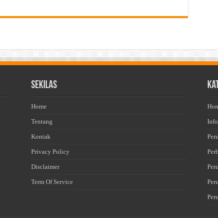
Sekilas
Ka
Home
Ho
Tentang
Info
Kontak
Per
Privacy Policy
Per
Disclaimer
Per
Term Of Service
Per
Per