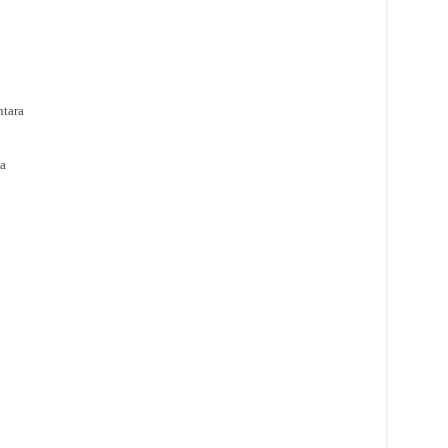
tara
a