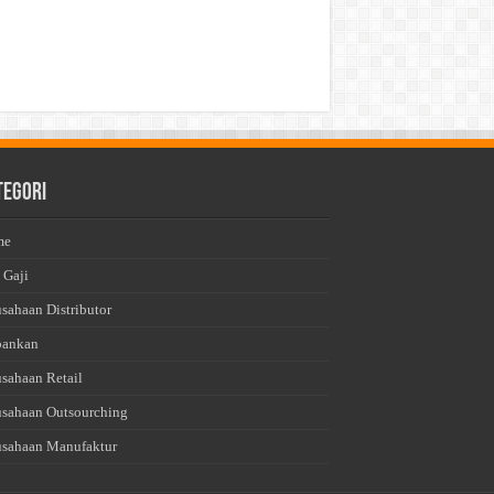
tegori
me
 Gaji
usahaan Distributor
bankan
usahaan Retail
usahaan Outsourching
usahaan Manufaktur