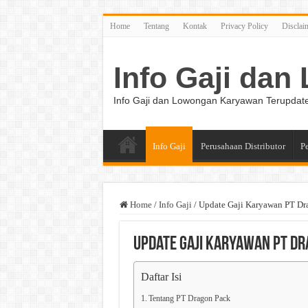
Home
Tentang
Kontak
Privacy Policy
Disclai
Info Gaji da
Info Gaji dan Lowongan Karyawan Terupdat
Info Gaji
Perusahaan Distributor
P
Home
/
Info Gaji
/
Update Gaji Karyawan PT Dr
Update Gaji Karyawan PT D
Daftar Isi
Tentang PT Dragon Pack