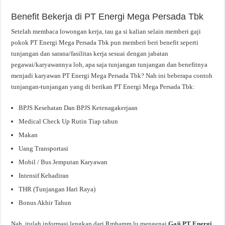
Benefit Bekerja di PT Energi Mega Persada Tbk
Setelah membaca lowongan kerja, tau ga si kalian selain memberi gaji
pokok PT Energi Mega Persada Tbk pun memberi beri benefit seperti
tunjangan dan sarana/fasilitas kerja sesuai dengan jabatan
pegawai/karyawannya loh, apa saja tunjangan tunjangan dan benefitnya
menjadi karyawan PT Energi Mega Persada Tbk? Nah ini beberapa contoh
tunjangan-tunjangan yang di berikan PT Energi Mega Persada Tbk:
BPJS Kesehatan Dan BPJS Ketenagakerjaan
Medical Check Up Rutin Tiap tahun
Makan
Uang Transportasi
Mobil / Bus Jemputan Karyawan
Intensif Kehadiran
THR (Tunjangan Hari Raya)
Bonus Akhir Tahun
Nah, itulah informasi lengkap dari Rmhamm.lu mengenai
Gaji PT Energi