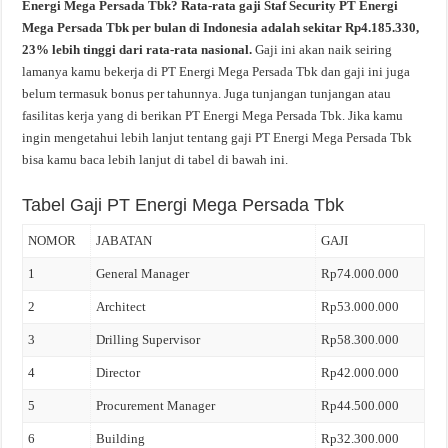
Energi Mega Persada Tbk? Rata-rata gaji Staf Security PT Energi
Mega Persada Tbk per bulan di Indonesia adalah sekitar Rp4.185.330,
23% lebih tinggi dari rata-rata nasional.
Gaji ini akan naik seiring
lamanya kamu bekerja di PT Energi Mega Persada Tbk dan gaji ini juga
belum termasuk bonus per tahunnya. Juga tunjangan tunjangan atau
fasilitas kerja yang di berikan PT Energi Mega Persada Tbk. Jika kamu
ingin mengetahui lebih lanjut tentang gaji PT Energi Mega Persada Tbk
bisa kamu baca lebih lanjut di tabel di bawah ini.
Tabel Gaji PT Energi Mega Persada Tbk
NOMOR
JABATAN
GAJI
1
General Manager
Rp74.000.000
2
Architect
Rp53.000.000
3
Drilling Supervisor
Rp58.300.000
4
Director
Rp42.000.000
5
Procurement Manager
Rp44.500.000
6
Building
Rp32.300.000