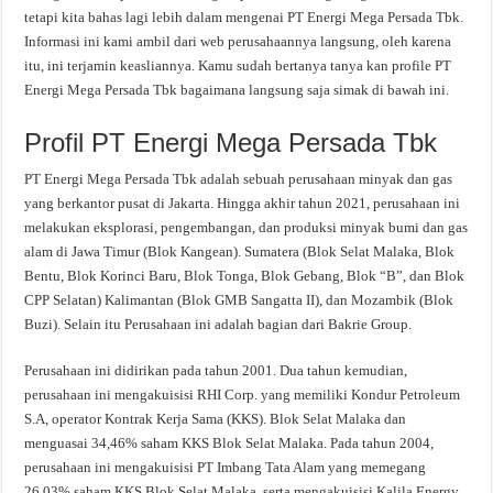
tetapi kita bahas lagi lebih dalam mengenai PT Energi Mega Persada Tbk.
Informasi ini kami ambil dari web perusahaannya langsung, oleh karena
itu, ini terjamin keasliannya. Kamu sudah bertanya tanya kan profile PT
Energi Mega Persada Tbk bagaimana langsung saja simak di bawah ini.
Profil PT Energi Mega Persada Tbk
PT Energi Mega Persada Tbk adalah sebuah perusahaan minyak dan gas
yang berkantor pusat di Jakarta. Hingga akhir tahun 2021, perusahaan ini
melakukan eksplorasi, pengembangan, dan produksi minyak bumi dan gas
alam di Jawa Timur (Blok Kangean). Sumatera (Blok Selat Malaka, Blok
Bentu, Blok Korinci Baru, Blok Tonga, Blok Gebang, Blok “B”, dan Blok
CPP Selatan) Kalimantan (Blok GMB Sangatta II), dan Mozambik (Blok
Buzi). Selain itu Perusahaan ini adalah bagian dari Bakrie Group.
Perusahaan ini didirikan pada tahun 2001. Dua tahun kemudian,
perusahaan ini mengakuisisi RHI Corp. yang memiliki Kondur Petroleum
S.A, operator Kontrak Kerja Sama (KKS). Blok Selat Malaka dan
menguasai 34,46% saham KKS Blok Selat Malaka. Pada tahun 2004,
perusahaan ini mengakuisisi PT Imbang Tata Alam yang memegang
26,03% saham KKS Blok Selat Malaka, serta mengakuisisi Kalila Energy