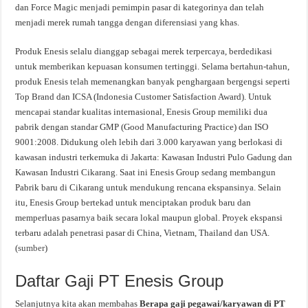
dan Force Magic menjadi pemimpin pasar di kategorinya dan telah
menjadi merek rumah tangga dengan diferensiasi yang khas.
Produk Enesis selalu dianggap sebagai merek terpercaya, berdedikasi
untuk memberikan kepuasan konsumen tertinggi. Selama bertahun-tahun,
produk Enesis telah memenangkan banyak penghargaan bergengsi seperti
Top Brand dan ICSA (Indonesia Customer Satisfaction Award). Untuk
mencapai standar kualitas internasional, Enesis Group memiliki dua
pabrik dengan standar GMP (Good Manufacturing Practice) dan ISO
9001:2008. Didukung oleh lebih dari 3.000 karyawan yang berlokasi di
kawasan industri terkemuka di Jakarta: Kawasan Industri Pulo Gadung dan
Kawasan Industri Cikarang. Saat ini Enesis Group sedang membangun
Pabrik baru di Cikarang untuk mendukung rencana ekspansinya. Selain
itu, Enesis Group bertekad untuk menciptakan produk baru dan
memperluas pasarnya baik secara lokal maupun global. Proyek ekspansi
terbaru adalah penetrasi pasar di China, Vietnam, Thailand dan USA.
(
sumber
)
Daftar Gaji PT Enesis Group
Selanjutnya kita akan membahas
Berapa gaji pegawai/karyawan di PT