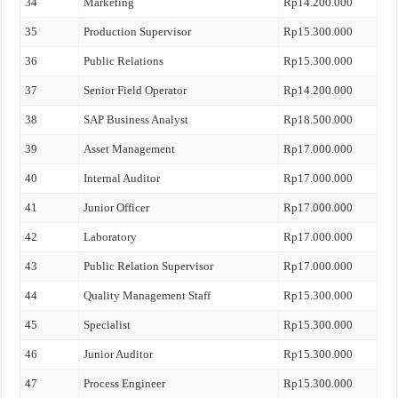
34
Marketing
Rp14.200.000
35
Production Supervisor
Rp15.300.000
36
Public Relations
Rp15.300.000
37
Senior Field Operator
Rp14.200.000
38
SAP Business Analyst
Rp18.500.000
39
Asset Management
Rp17.000.000
40
Internal Auditor
Rp17.000.000
41
Junior Officer
Rp17.000.000
42
Laboratory
Rp17.000.000
43
Public Relation Supervisor
Rp17.000.000
44
Quality Management Staff
Rp15.300.000
45
Specialist
Rp15.300.000
46
Junior Auditor
Rp15.300.000
47
Process Engineer
Rp15.300.000