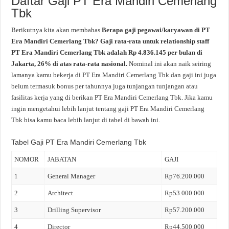
Daftar Gaji PT Era Mandiri Cemerlang
Tbk
Berikutnya kita akan membahas
Berapa gaji pegawai/karyawan di PT
Era Mandiri Cemerlang Tbk? Gaji rata-rata untuk relationship staff
PT Era Mandiri Cemerlang Tbk adalah Rp 4.836.145 per bulan di
Jakarta, 26% di atas rata-rata nasional.
Nominal ini akan naik seiring
lamanya kamu bekerja di PT Era Mandiri Cemerlang Tbk dan gaji ini juga
belum termasuk bonus per tahunnya juga tunjangan tunjangan atau
fasilitas kerja yang di berikan PT Era Mandiri Cemerlang Tbk. Jika kamu
ingin mengetahui lebih lanjut tentang gaji PT Era Mandiri Cemerlang
Tbk bisa kamu baca lebih lanjut di tabel di bawah ini.
Tabel Gaji PT Era Mandiri Cemerlang Tbk
NOMOR
JABATAN
GAJI
1
General Manager
Rp76.200.000
2
Architect
Rp53.000.000
3
Drilling Supervisor
Rp57.200.000
4
Director
Rp44.500.000