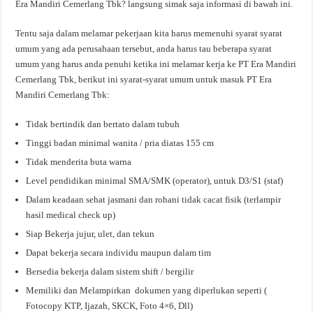
Era Mandiri Cemerlang Tbk? langsung simak saja informasi di bawah ini.
Tentu saja dalam melamar pekerjaan kita harus memenuhi syarat syarat
umum yang ada perusahaan tersebut, anda harus tau beberapa syarat
umum yang harus anda penuhi ketika ini melamar kerja ke PT Era Mandiri
Cemerlang Tbk, berikut ini syarat-syarat umum untuk masuk PT Era
Mandiri Cemerlang Tbk:
Tidak bertindik dan bertato dalam tubuh
Tinggi badan minimal wanita / pria diatas 155 cm
Tidak menderita buta warna
Level pendidikan minimal SMA/SMK (operator), untuk D3/S1 (staf)
Dalam keadaan sehat jasmani dan rohani tidak cacat fisik (terlampir
hasil medical check up)
Siap Bekerja jujur, ulet, dan tekun
Dapat bekerja secara individu maupun dalam tim
Bersedia bekerja dalam sistem shift / bergilir
Memiliki dan Melampirkan dokumen yang diperlukan seperti (
Fotocopy KTP, Ijazah, SKCK, Foto 4×6, Dll)