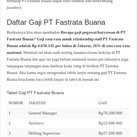
berharap PT.Fastrata Buana dapat terus tumbuh dan berkembang.
(
sumber
)
Daftar Gaji PT Fastrata Buana
Berikutnya kita akan membahas
Berapa gaji pegawai/karyawan di PT
Fastrata Buana? Gaji rata-rata untuk relationship staff PT Fastrata
Buana adalah Rp 4.836.145 per bulan di Jakarta, 26% di atas rata-rata
nasional.
Nominal ini akan naik seiring lamanya kamu bekerja di PT
Fastrata Buana dan gaji ini juga belum termasuk bonus per tahunnya juga
tunjangan tunjangan atau fasilitas kerja yang di berikan PT Fastrata
Buana. Jika kamu ingin mengetahui lebih lanjut tentang gaji PT Fastrata
Buana bisa kamu baca lebih lanjut di tabel di bawah ini.
Tabel Gaji PT Fastrata Buana
NOMOR
JABATAN
GAJI
1
General Manager
Rp76.200.000
2
Architect
Rp53.000.000
3
Drilling Supervisor
Rp57.200.000