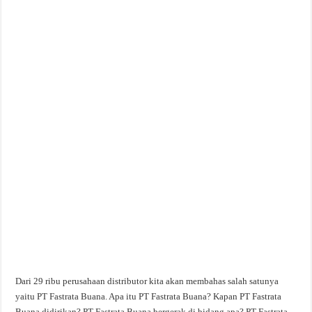
Dari 29 ribu perusahaan distributor kita akan membahas salah satunya
yaitu PT Fastrata Buana. Apa itu PT Fastrata Buana? Kapan PT Fastrata
Buana didirikan? PT Fastrata Buana bergerak di bidang apa? PT Fastrata