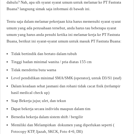
dahulu? Nah, apa sih syarat syarat umum untuk melamar ke PT Fastrata
Buana? langsung simak saja informasi di bawah ini.
Tentu saja dalam melamar pekerjaan kita harus memenuhi syarat syarat
umum yang ada perusahaan tersebut, anda harus tau beberapa syarat
umum yang harus anda penuhi ketika ini melamar kerja ke PT Fastrata
Buana, berikut ini syarat-syarat umum untuk masuk PT Fastrata Buana:
Tidak bertindik dan bertato dalam tubuh
Tinggi badan minimal wanita / pria diatas 155 cm
Tidak menderita buta warna
Level pendidikan minimal SMA/SMK (operator), untuk D3/S1 (staf)
Dalam keadaan sehat jasmani dan rohani tidak cacat fisik (terlampir
hasil medical check up)
Siap Bekerja jujur, ulet, dan tekun
Dapat bekerja secara individu maupun dalam tim
Bersedia bekerja dalam sistem shift / bergilir
Memiliki dan Melampirkan dokumen yang diperlukan seperti (
Fotocopy KTP, Ijazah, SKCK, Foto 4×6, Dll)