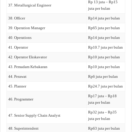
Rp 13 juta – Rp15
37. Metallurgical Engineer
juta per bulan
38. Officer
Rp14 juta per bulan
39. Operation Manager
Rp65 juta per bulan
40. Operations
Rp14 juta per bulan
41. Operator
Rp10.7 juta per bulan
42. Operator Ekskavator
Rp10 juta per bulan
43. Pemadam Kebakaran
Rp10 juta per bulan
44. Perawat
Rp6 juta per bulan
45. Planner
Rp24.7 juta per bulan
Rp17 juta – Rp18
46. Programmer
juta per bulan
Rp32 juta – Rp35
47. Senior Supply Chain Analyst
juta per bulan
48. Superintendent
Rp63 juta per bulan