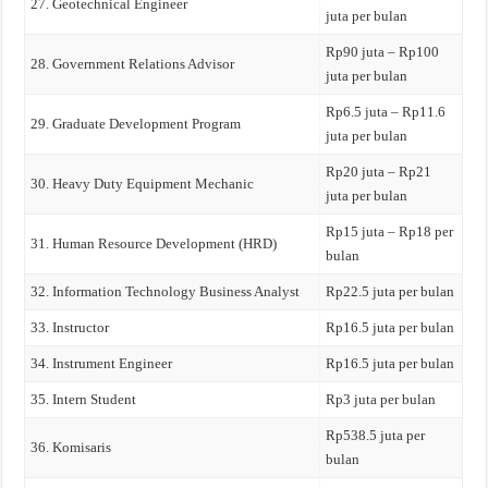
27. Geotechnical Engineer
juta per bulan
Rp90 juta – Rp100
28. Government Relations Advisor
juta per bulan
Rp6.5 juta – Rp11.6
29. Graduate Development Program
juta per bulan
Rp20 juta – Rp21
30. Heavy Duty Equipment Mechanic
juta per bulan
Rp15 juta – Rp18 per
31. Human Resource Development (HRD)
bulan
32. Information Technology Business Analyst
Rp22.5 juta per bulan
33. Instructor
Rp16.5 juta per bulan
34. Instrument Engineer
Rp16.5 juta per bulan
35. Intern Student
Rp3 juta per bulan
Rp538.5 juta per
36. Komisaris
bulan