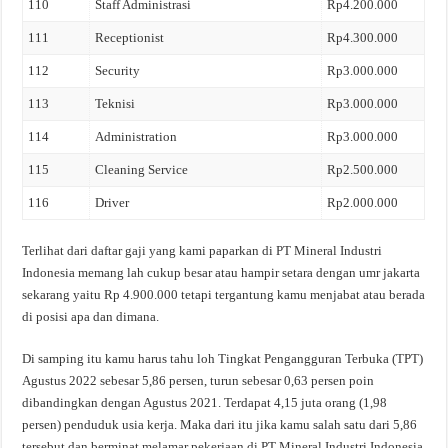
110
Staff Administrasi
Rp4.200.000
111
Receptionist
Rp4.300.000
112
Security
Rp3.000.000
113
Teknisi
Rp3.000.000
114
Administration
Rp3.000.000
115
Cleaning Service
Rp2.500.000
116
Driver
Rp2.000.000
Terlihat dari daftar gaji yang kami paparkan di PT Mineral Industri
Indonesia memang lah cukup besar atau hampir setara dengan umr jakarta
sekarang yaitu Rp 4.900.000 tetapi tergantung kamu menjabat atau berada
di posisi apa dan dimana.
Di samping itu kamu harus tahu loh Tingkat Pengangguran Terbuka (TPT)
Agustus 2022 sebesar 5,86 persen, turun sebesar 0,63 persen poin
dibandingkan dengan Agustus 2021. Terdapat 4,15 juta orang (1,98
persen) penduduk usia kerja. Maka dari itu jika kamu salah satu dari 5,86
tersebut dan berminat melamar pekerjaan di PT Mineral Industri Indonesia