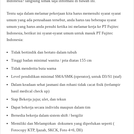
Indonesia? langsung simak saja informasi di bawah ini.
Tentu saja dalam melamar pekerjaan kita harus memenuhi syarat syarat
umum yang ada perusahaan tersebut, anda harus tau beberapa syarat
umum yang harus anda penuhi ketika ini melamar kerja ke PT Fujitec
Indonesia, berikut ini syarat-syarat umum untuk masuk PT Fujitec
Indonesia:
Tidak bertindik dan bertato dalam tubuh
Tinggi badan minimal wanita / pria diatas 155 cm
Tidak menderita buta warna
Level pendidikan minimal SMA/SMK (operator), untuk D3/S1 (staf)
Dalam keadaan sehat jasmani dan rohani tidak cacat fisik (terlampir
hasil medical check up)
Siap Bekerja jujur, ulet, dan tekun
Dapat bekerja secara individu maupun dalam tim
Bersedia bekerja dalam sistem shift / bergilir
Memiliki dan Melampirkan dokumen yang diperlukan seperti (
Fotocopy KTP, Ijazah, SKCK, Foto 4×6, Dll)