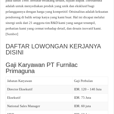
pada tahun 1988. Berlatar belakang desain, tujuan Bapak Theosabrata
adalah untuk menyediakan produk yang unik dan eksklusif bagi
pelanggannya dengan harga yang kompetitif. Orisinalitas adalah kekuatan
pendorong di balik setiap karya yang kami buat. Hal ini dicapai melalui
sinergi unik dari 21 anggota tim R&D kami yang sangat terampil,
perhatian kami yang cermat terhadap detail, dan desain inovatif kami.
[
Sumber
]
DAFTAR LOWONGAN KERJANYA
DISINI
Gaji Karyawan PT Furnilac
Primaguna
Jabatan Karyawan
Gaji Perbulan
Director Eksekutif
IDR. 120 – 140 Juta
Eksekutif
IDR. 75 Juta
National Sales Manager
IDR. 60 juta