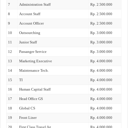
7
Administration Staff
Rp. 2.500.000
8
Account Staff
Rp. 2.500.000
9
Account Officer
Rp. 2.500.000
10
Outsourching
Rp. 3.000.000
11
Junior Staff
Rp. 3.000.000
12
Passanger Service
Rp. 3.000.000
13
Marketing Executive
Rp. 4.000.000
14
Maintenance Tech.
Rp. 4.000.000
15
TI
Rp. 4.000.000
16
Human Capital Staff
Rp. 4.000.000
17
Head Office GS
Rp. 4.000.000
18
Global CS
Rp. 4.000.000
19
Front Liner
Rp. 4.000.000
20
First Class Travel Ag.
Rp. 4.000.000