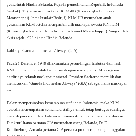
pemerintah Hindia Belanda. Kepada pemerintahan Republik Indonesia
Serikat (RIS) termasuk maskapai KLM-IIB (Koninklijke Luchtvaart
Maatschappij- Inter-Insulair Bedrijf). KLM-IIB merupakan anak
perusahaan KLM setelah mengambil alih maskapai swasta K.N.I.L.M
(Koninklijke Nederlandshindische Luchtvaart Maatschappij). Yang sudah
eksis sejak 1928 di area Hindia Belanda.
Lahirnya Garuda Indonesian Airways (GIA)
Pada 21 Desember 1949 dilaksanakan perundingan lanjutan dari hasil
KMB antara pemerintah Indonesia dengan maskapai KLM mengenai
berdirinya sebuah maskapai nasional. Presiden Soekarno memilih dan
memutuskan “Garuda Indonesian Airways” (GIA) sebagai nama maskapai
ini.
Dalam mempersiapkan kemampuan staf udara Indonesia, maka KLM
bersedia menempatkan sementara stafnya untuk tetap bertugas sekaligus
melatih para staf udara Indonesia. Karena itulah pada masa peralihan ini
Direktur Utama pertama GIA merupakan orang Belanda, Dr. E.
Konijneburg. Armada pertama GIA pertama pun merupakan peninggalan