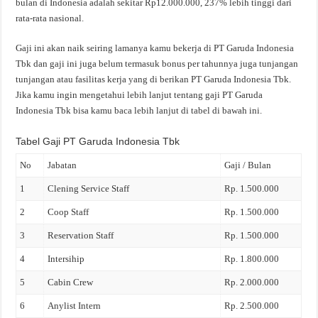
bulan di Indonesia adalah sekitar Rp12.000.000, 237% lebih tinggi dari
rata-rata nasional.
Gaji ini akan naik seiring lamanya kamu bekerja di PT Garuda Indonesia
Tbk dan gaji ini juga belum termasuk bonus per tahunnya juga tunjangan
tunjangan atau fasilitas kerja yang di berikan PT Garuda Indonesia Tbk.
Jika kamu ingin mengetahui lebih lanjut tentang gaji PT Garuda
Indonesia Tbk bisa kamu baca lebih lanjut di tabel di bawah ini.
Tabel Gaji PT Garuda Indonesia Tbk
No
Jabatan
Gaji / Bulan
1
Clening Service Staff
Rp. 1.500.000
2
Coop Staff
Rp. 1.500.000
3
Reservation Staff
Rp. 1.500.000
4
Intersihip
Rp. 1.800.000
5
Cabin Crew
Rp. 2.000.000
6
Anylist Intern
Rp. 2.500.000