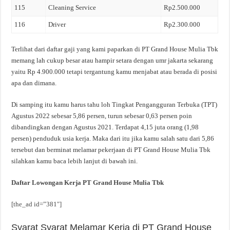
115
Cleaning Service
Rp2.500.000
116
Driver
Rp2.300.000
Terlihat dari daftar gaji yang kami paparkan di PT Grand House Mulia Tbk
memang lah cukup besar atau hampir setara dengan umr jakarta sekarang
yaitu Rp 4.900.000 tetapi tergantung kamu menjabat atau berada di posisi
apa dan dimana.
Di samping itu kamu harus tahu loh Tingkat Pengangguran Terbuka (TPT)
Agustus 2022 sebesar 5,86 persen, turun sebesar 0,63 persen poin
dibandingkan dengan Agustus 2021. Terdapat 4,15 juta orang (1,98
persen) penduduk usia kerja. Maka dari itu jika kamu salah satu dari 5,86
tersebut dan berminat melamar pekerjaan di PT Grand House Mulia Tbk
silahkan kamu baca lebih lanjut di bawah ini.
Daftar Lowongan Kerja PT Grand House Mulia Tbk
[the_ad id=”381″]
Syarat Syarat Melamar Kerja di PT Grand House