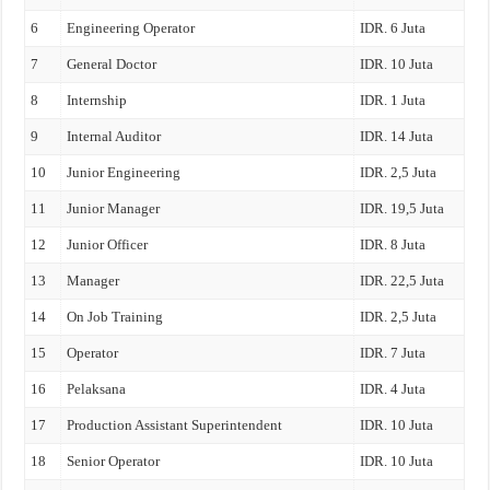
6
Engineering Operator
IDR. 6 Juta
7
General Doctor
IDR. 10 Juta
8
Internship
IDR. 1 Juta
9
Internal Auditor
IDR. 14 Juta
10
Junior Engineering
IDR. 2,5 Juta
11
Junior Manager
IDR. 19,5 Juta
12
Junior Officer
IDR. 8 Juta
13
Manager
IDR. 22,5 Juta
14
On Job Training
IDR. 2,5 Juta
15
Operator
IDR. 7 Juta
16
Pelaksana
IDR. 4 Juta
17
Production Assistant Superintendent
IDR. 10 Juta
18
Senior Operator
IDR. 10 Juta