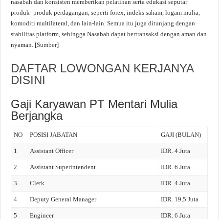
nasabah dan konsisten memberikan pelatihan serta edukasi seputar
produk- produk perdagangan, seperti forex, indeks saham, logam mulia,
komoditi multilateral, dan lain-lain. Semua itu juga ditunjang dengan
stabilitas platform, sehingga Nasabah dapat bertransaksi dengan aman dan
nyaman. [
Sumber
]
DAFTAR LOWONGAN KERJANYA
DISINI
Gaji Karyawan PT Mentari Mulia
Berjangka
NO
POSISI JABATAN
GAJI (BULAN)
1
Assistant Officer
IDR. 4 Juta
2
Assistant Superintendent
IDR. 6 Juta
3
Clerk
IDR. 4 Juta
4
Deputy General Manager
IDR. 19,5 Juta
5
Engineer
IDR. 6 Juta