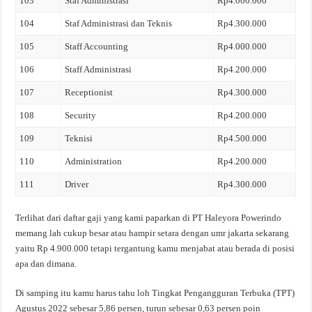
103
Staf Administrasi
Rp4.000.000
104
Staf Administrasi dan Teknis
Rp4.300.000
105
Staff Accounting
Rp4.000.000
106
Staff Administrasi
Rp4.200.000
107
Receptionist
Rp4.300.000
108
Security
Rp4.200.000
109
Teknisi
Rp4.500.000
110
Administration
Rp4.200.000
111
Driver
Rp4.300.000
Terlihat dari daftar gaji yang kami paparkan di PT Haleyora Powerindo
memang lah cukup besar atau hampir setara dengan umr jakarta sekarang
yaitu Rp 4.900.000 tetapi tergantung kamu menjabat atau berada di posisi
apa dan dimana.
Di samping itu kamu harus tahu loh Tingkat Pengangguran Terbuka (TPT)
Agustus 2022 sebesar 5,86 persen, turun sebesar 0,63 persen poin