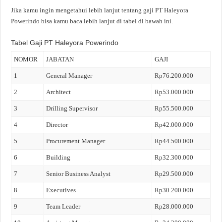
Jika kamu ingin mengetahui lebih lanjut tentang gaji PT Haleyora
Powerindo bisa kamu baca lebih lanjut di tabel di bawah ini.
Tabel Gaji PT Haleyora Powerindo
NOMOR
JABATAN
GAJI
1
General Manager
Rp76.200.000
2
Architect
Rp53.000.000
3
Drilling Supervisor
Rp55.500.000
4
Director
Rp42.000.000
5
Procurement Manager
Rp44.500.000
6
Building
Rp32.300.000
7
Senior Business Analyst
Rp29.500.000
8
Executives
Rp30.200.000
9
Team Leader
Rp28.000.000